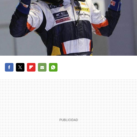
FACEBOOK
TWITTER
FLIPBOARD
E-
WHATSAPP
MAIL