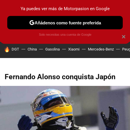
Ya puedes ver más de Motorpasion en Google
PRUEBAS
COCHES ELÉCTRICOS
OBSERVATORIO
F1
Añádenos como fuente preferida
Solo necesitas una cuenta de Google
×
HOY SE HABLA DE
DGT
China
Gasolina
Xiaomi
Mercedes-Benz
Peug
Fernando Alonso conquista Japón