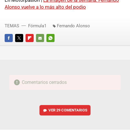
Alonso vuelve a lo más alto del podio
TEMAS
Fórmula1
Fernando Alonso
FACEBOOK
TWITTER
FLIPBOARD
E-
WHATSAPP
MAIL
Comentarios cerrados
VER
29 COMENTARIOS