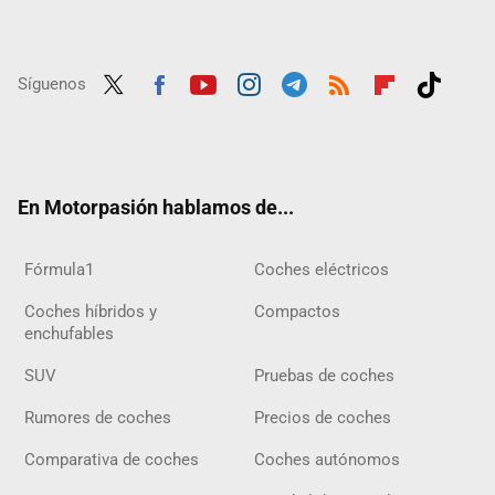
Síguenos
Twit
Fac
Yout
Inst
Tele
RSS
Flip
Tikt
ter
ebo
ube
agra
gra
boar
ok
ok
m
m
d
En Motorpasión hablamos de...
Fórmula1
Coches eléctricos
Coches híbridos y
Compactos
enchufables
SUV
Pruebas de coches
Rumores de coches
Precios de coches
Comparativa de coches
Coches autónomos