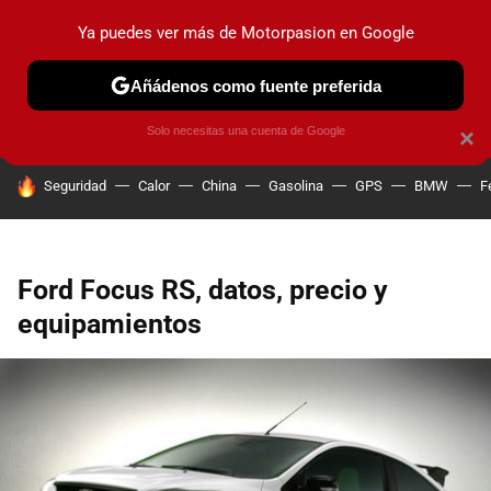
Ya puedes ver más de Motorpasion en Google
PRUEBAS
COCHES ELÉCTRICOS
OBSERVATORIO
F1
Añádenos como fuente preferida
Solo necesitas una cuenta de Google
×
HOY SE HABLA DE
Seguridad
Calor
China
Gasolina
GPS
BMW
F
Ford Focus RS, datos, precio y
equipamientos