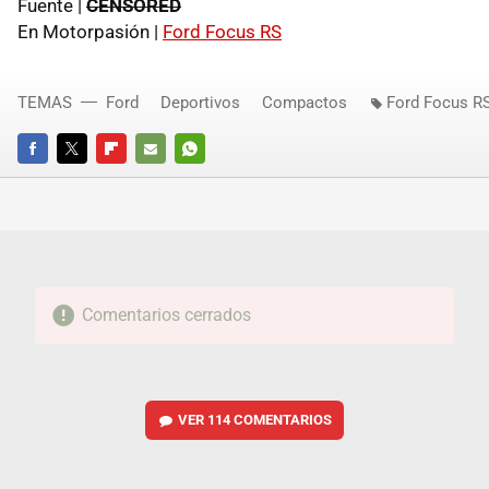
Fuente |
CENSORED
En Motorpasión |
Ford Focus RS
TEMAS
Ford
Deportivos
Compactos
Ford Focus R
FACEBOOK
TWITTER
FLIPBOARD
E-
WHATSAPP
MAIL
Comentarios cerrados
VER
114 COMENTARIOS