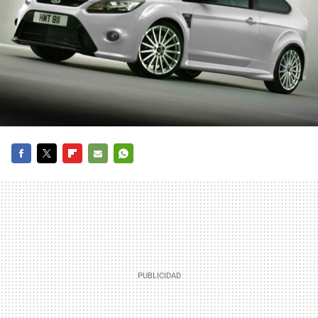
FACEBOOK
TWITTER
FLIPBOARD
E-
WHATSAPP
MAIL