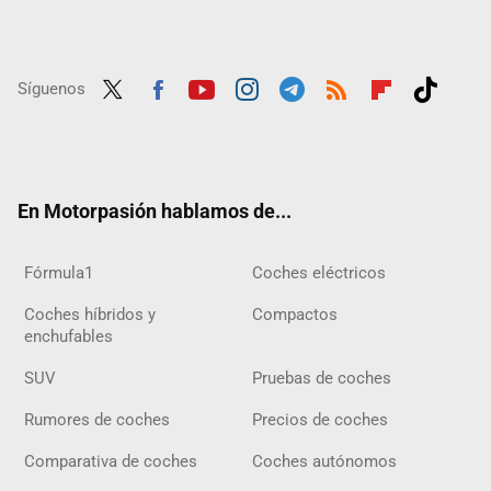
Síguenos
Twit
Fac
Yout
Inst
Tele
RSS
Flip
Tikt
ter
ebo
ube
agra
gra
boar
ok
ok
m
m
d
En Motorpasión hablamos de...
Fórmula1
Coches eléctricos
Coches híbridos y
Compactos
enchufables
SUV
Pruebas de coches
Rumores de coches
Precios de coches
Comparativa de coches
Coches autónomos