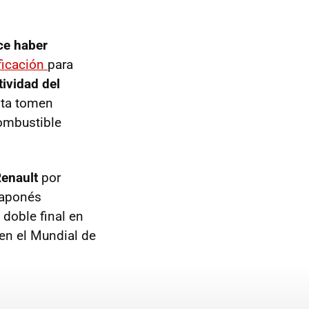
ce haber
ficación
para
ividad del
ota tomen
combustible
Renault
por
 japonés
 doble final en
 en el Mundial de