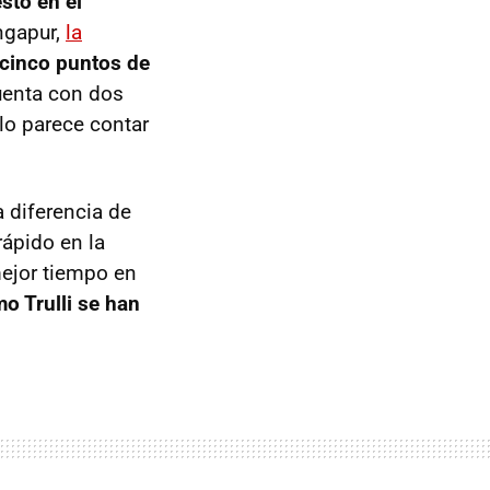
sto en el
ingapur,
la
 cinco puntos de
uenta con dos
lo parece contar
a diferencia de
rápido en la
mejor tiempo en
o Trulli se han