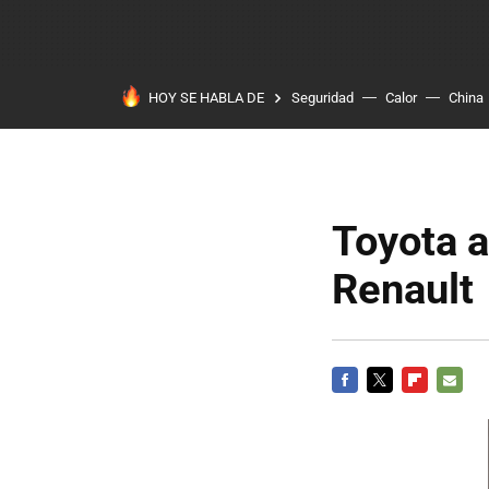
HOY SE HABLA DE
Seguridad
Calor
China
Toyota a
Renault
FACEBOOK
TWITTER
FLIPBOARD
E-
MAIL