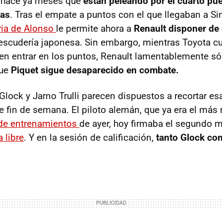
t hace ya meses que
están peleando por el cuarto pue
cas
. Tras el empate a puntos con el que llegaban a S
ria de Alonso
le permite ahora a
Renault disponer de
 escudería japonesa. Sin embargo, mientras Toyota c
en entrar en los puntos, Renault lamentablemente só
que
Piquet sigue desaparecido en combate.
Glock y Jarno Trulli parecen dispuestos a recortar es
e fin de semana. El piloto alemán, que ya era el más 
 de entrenamientos
de ayer, hoy firmaba el segundo 
 libre
. Y en la sesión de calificación,
tanto Glock com