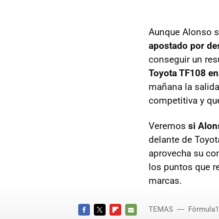
Aunque Alonso s
apostado por de
conseguir un resu
Toyota TF108 en 
mañana la salida 
competitiva y qu
Veremos
si Alo
delante de Toyota
aprovecha su con
los puntos que r
marcas.
TEMAS
Fórmula1