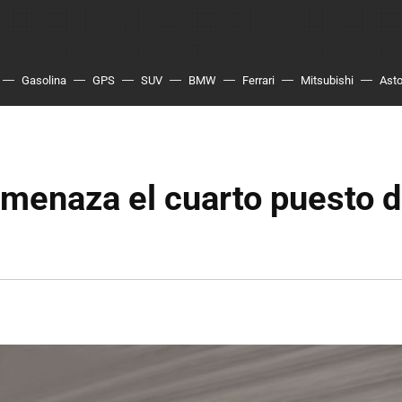
Gasolina
GPS
SUV
BMW
Ferrari
Mitsubishi
Asto
menaza el cuarto puesto 