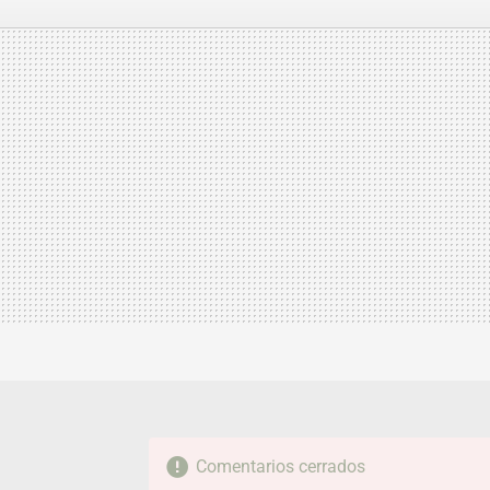
FACEBOOK
TWITTER
FLIPBOARD
E-
MAIL
Comentarios cerrados