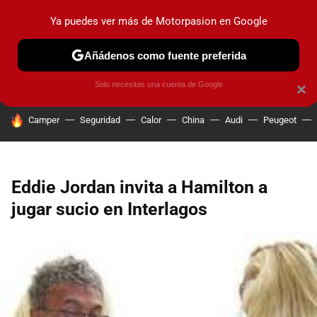
Ya puedes ver más de Motorpasion en Google
PRUEBAS
COCHES ELÉCTRICOS
OBSERVATORIO
F1
Añádenos como fuente preferida
Solo necesitas una cuenta de Google
×
HOY SE HABLA DE
Camper
Seguridad
Calor
China
Audi
Peugeot
Eddie Jordan invita a Hamilton a
jugar sucio en Interlagos