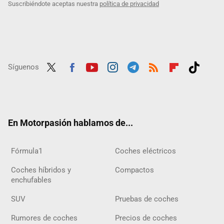
Suscribiéndote aceptas nuestra
política de privacidad
Síguenos
Twit
Fac
Yout
Inst
Tele
RSS
Flip
Tikt
ter
ebo
ube
agra
gra
boar
ok
ok
m
m
d
En Motorpasión hablamos de...
Fórmula1
Coches eléctricos
Coches híbridos y
Compactos
enchufables
SUV
Pruebas de coches
Rumores de coches
Precios de coches