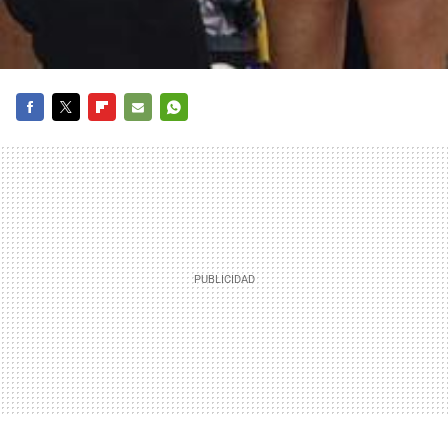
FACEBOOK
TWITTER
FLIPBOARD
E-
WHATSAPP
MAIL