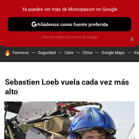
Ya puedes ver más de Motorpasion en Google
PRUEBAS
COCHES ELÉCTRICOS
OBSERVATORIO
F1
Añádenos como fuente preferida
Solo necesitas una cuenta de Google
×
HOY SE HABLA DE
Famosos
Seguridad
Calor
China
Google Maps
Xi
Sebastien Loeb vuela cada vez más
alto