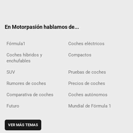
Twit
Fac
Yout
Inst
Tele
RSS
Flip
Tikt
ter
ebo
ube
agra
gra
boar
ok
ok
m
m
d
En Motorpasión hablamos de...
Fórmula1
Coches eléctricos
Coches híbridos y
Compactos
enchufables
SUV
Pruebas de coches
Rumores de coches
Precios de coches
Comparativa de coches
Coches autónomos
Futuro
Mundial de Fórmula 1
VER MÁS TEMAS