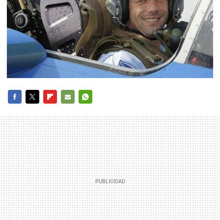
FACEBOOK
TWITTER
FLIPBOARD
E-
WHATSAPP
MAIL