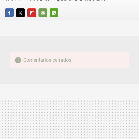
FACEBOOK
TWITTER
FLIPBOARD
E-
WHATSAPP
MAIL
Comentarios cerrados