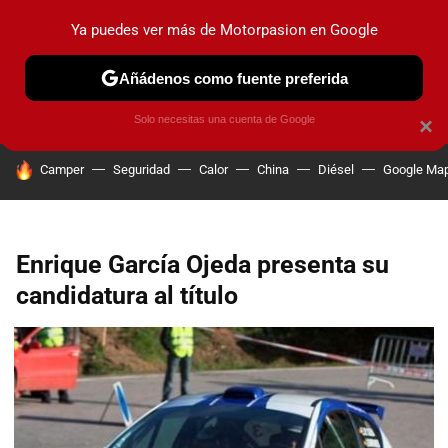
Ya puedes ver más de Motorpasion en Google
PRUEBAS
COCHES ELÉCTRICOS
OBSERVATORIO
F1
Añádenos como fuente preferida
Solo necesitas una cuenta de Google
×
HOY SE HABLA DE
Camper
Seguridad
Calor
China
Diésel
Google Ma
Enrique García Ojeda presenta su
candidatura al título