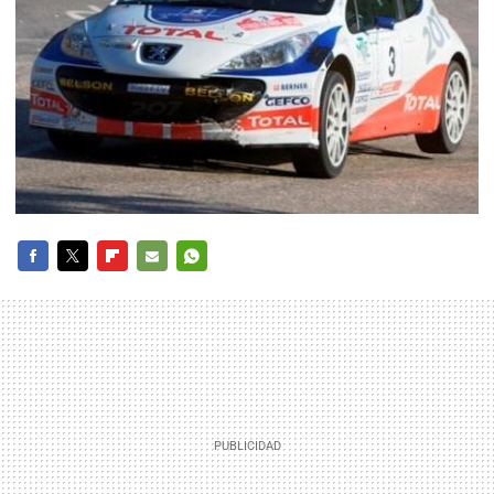
FACEBOOK
TWITTER
FLIPBOARD
E-
WHATSAPP
MAIL