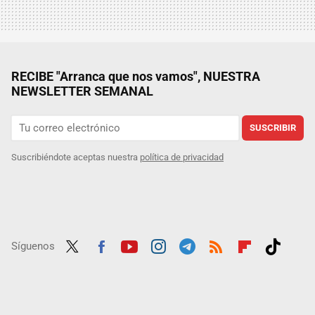
RECIBE "Arranca que nos vamos", NUESTRA
NEWSLETTER SEMANAL
SUSCRIBIR
Suscribiéndote aceptas nuestra
política de privacidad
Síguenos
Twit
Fac
Yout
Inst
Tele
RSS
Flip
Tikt
ter
ebo
ube
agra
gra
boar
ok
ok
m
m
d