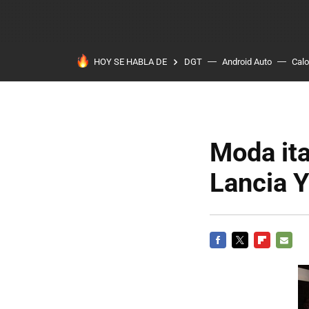
HOY SE HABLA DE
DGT
Android Auto
Calo
Moda ita
Lancia Y
FACEBOOK
TWITTER
FLIPBOARD
E-
MAIL