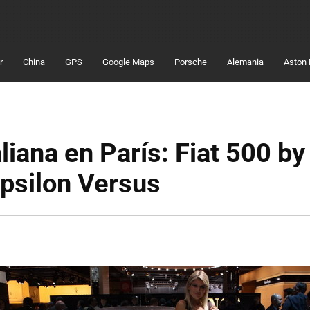
r
China
GPS
Google Maps
Porsche
Alemania
Aston 
liana en París: Fiat 500 by
psilon Versus