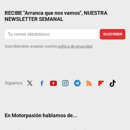
RECIBE "Arranca que nos vamos", NUESTRA
NEWSLETTER SEMANAL
SUSCRIBIR
Suscribiéndote aceptas nuestra
política de privacidad
Síguenos
Twit
Fac
Yout
Inst
Tele
RSS
Flip
Tikt
ter
ebo
ube
agra
gra
boar
ok
ok
m
m
d
En Motorpasión hablamos de...