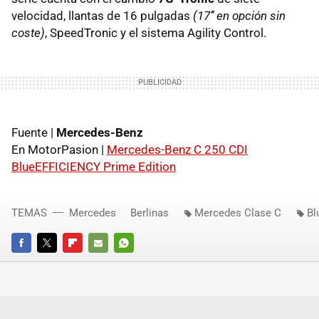
velocidad, llantas de 16 pulgadas
(17’’ en opción sin
coste)
, SpeedTronic y el sistema Agility Control.
Fuente |
Mercedes-Benz
En MotorPasion |
Mercedes-Benz C 250 CDI
BlueEFFICIENCY Prime Edition
TEMAS
Mercedes
Berlinas
Mercedes Clase C
Bl
FACEBOOK
TWITTER
FLIPBOARD
E-
WHATSAPP
MAIL