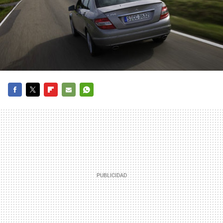
FACEBOOK
TWITTER
FLIPBOARD
E-
WHATSAPP
MAIL