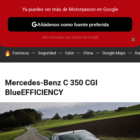
Ya puedes ver más de Motorpasion en Google
PRUEBAS
COCHES ELÉCTRICOS
OBSERVATORIO
F1
Añádenos como fuente preferida
Solo necesitas una cuenta de Google
×
HOY SE HABLA DE
Famosos
Seguridad
Calor
China
Google Maps
Xi
Mercedes-Benz C 350 CGI
BlueEFFICIENCY