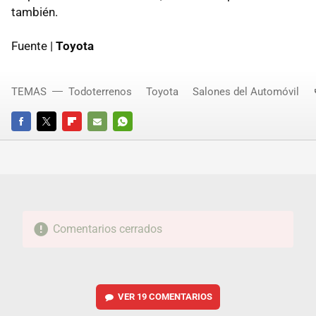
también.
Fuente |
Toyota
TEMAS
Todoterrenos
Toyota
Salones del Automóvil
FACEBOOK
TWITTER
FLIPBOARD
E-
WHATSAPP
MAIL
Comentarios cerrados
VER
19 COMENTARIOS