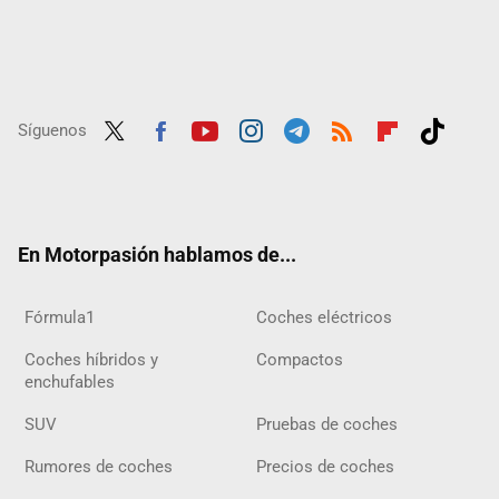
Síguenos
Twit
Fac
Yout
Inst
Tele
RSS
Flip
Tikt
ter
ebo
ube
agra
gra
boar
ok
ok
m
m
d
En Motorpasión hablamos de...
Fórmula1
Coches eléctricos
Coches híbridos y
Compactos
enchufables
SUV
Pruebas de coches
Rumores de coches
Precios de coches