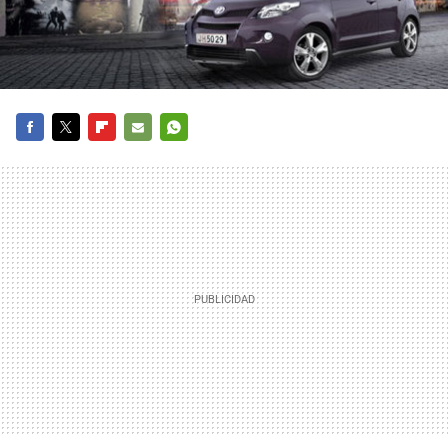
FACEBOOK
TWITTER
FLIPBOARD
E-
WHATSAPP
MAIL