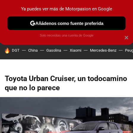
Ya puedes ver más de Motorpasion en Google
PRUEBAS
COCHES ELÉCTRICOS
OBSERVATORIO
F1
Añádenos como fuente preferida
Solo necesitas una cuenta de Google
×
HOY SE HABLA DE
DGT
China
Gasolina
Xiaomi
Mercedes-Benz
Peug
Toyota Urban Cruiser, un todocamino
que no lo parece