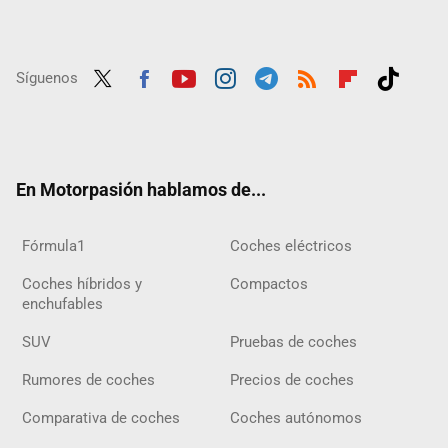
Síguenos
Twit
Fac
Yout
Inst
Tele
RSS
Flip
Tikt
ter
ebo
ube
agra
gra
boar
ok
ok
m
m
d
En Motorpasión hablamos de...
Fórmula1
Coches eléctricos
Coches híbridos y
Compactos
enchufables
SUV
Pruebas de coches
Rumores de coches
Precios de coches
Comparativa de coches
Coches autónomos