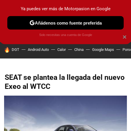
Ya puedes ver más de Motorpasion en Google
PRUEBAS
COCHES ELÉCTRICOS
OBSERVATORIO
F1
Añádenos como fuente preferida
Solo necesitas una cuenta de Google
×
HOY SE HABLA DE
DGT
Android Auto
Calor
China
Google Maps
Pors
SEAT se plantea la llegada del nuevo
Exeo al WTCC