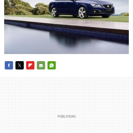
FACEBOOK
TWITTER
FLIPBOARD
E-
WHATSAPP
MAIL