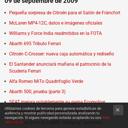
09 de septiembre de 2009
Pequeña sorpresa de Citroën para el Salón de Fráncfort
McLaren MP4-12C, datos e imágenes oficiales
Williams y Force India readmitidos en la FOTA
Abarth 695 Tributo Ferrari
Citroën C-Crosser: nueva caja automática y rediseño
El Santander anunciará mañana el patrocinio de la
Scuderia Ferrari
Alfa Romeo MiTo Quadrifoglio Verde
Abarth 500, prueba (parte 3)
SEAT mejora notablemente su gama Ecomotive
Utilizamos cookies de terceros para generar estadísticas de
Las mejores imágenes del Rally de Australia
audiencia y mostrar publicidad personalizada analizando tu
navegación. Si sigues navegando estarás aceptando su uso.
Más
Mercedes-Benz SLS AMG "Gullwing", primeras
información