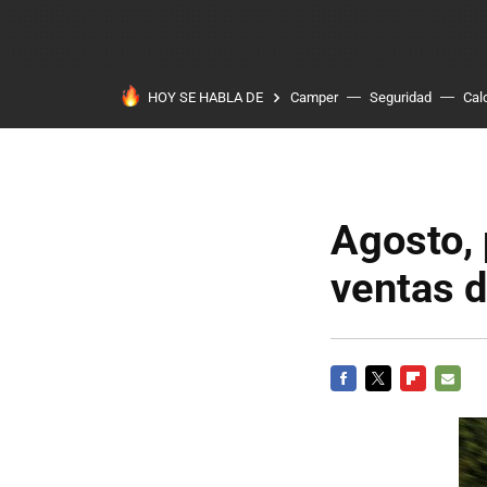
HOY SE HABLA DE
Camper
Seguridad
Cal
Agosto, 
ventas 
FACEBOOK
TWITTER
FLIPBOARD
E-
MAIL