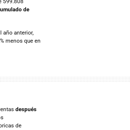
de 599.808
acumulado de
l año anterior,
,3% menos que en
ventas
después
os
bricas de