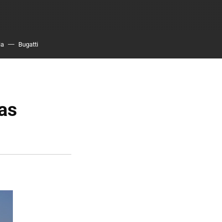
ia
Bugatti
las