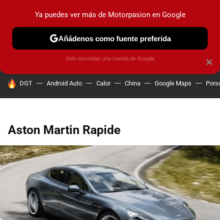
Ya puedes ver más de Motorpasion en Google
PRUEBAS
COCHES ELÉCTRICOS
OBSERVATORIO
F1
Añádenos como fuente preferida
Solo necesitas una cuenta de Google
×
HOY SE HABLA DE
DGT
Android Auto
Calor
China
Google Maps
Pors
Aston Martin Rapide