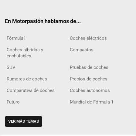
ter
ebo
ube
agra
gra
boar
ok
ok
m
m
d
En Motorpasión hablamos de...
Fórmula1
Coches eléctricos
Coches híbridos y
Compactos
enchufables
SUV
Pruebas de coches
Rumores de coches
Precios de coches
Comparativa de coches
Coches autónomos
Futuro
Mundial de Fórmula 1
VER MÁS TEMAS