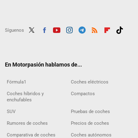
Síguenos
Twit
Fac
Yout
Inst
Tele
RSS
Flip
Tikt
ter
ebo
ube
agra
gra
boar
ok
ok
m
m
d
En Motorpasión hablamos de...
Fórmula1
Coches eléctricos
Coches híbridos y
Compactos
enchufables
SUV
Pruebas de coches
Rumores de coches
Precios de coches
Comparativa de coches
Coches autónomos