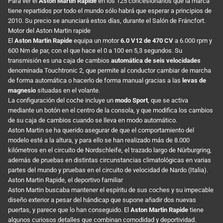
Para ver el
Aston Martin Rapide
en los 125 concesionarios que la marca
tiene repartidos por todo el mundo sólo habrá que esperar a principios de
2010. Su precio se anunciará estos días, durante el Salón de Fráncfort.
Motor del Aston Martin rapide
El
Aston Martin Rapide
equipa un motor
6.0 V12 de 470 CV
a 6.000 rpm y
600 Nm de par, con el que hace el 0 a 100 en 5,3 segundos. Su
transmisión es una caja de cambios
automática de seis velocidades
denominada Touchtronic 2, que permite al conductor cambiar de marcha
de forma automática o hacerlo de forma manual gracias a las
levas de
magnesio
situadas en el volante.
La configuración del coche incluye un
modo Sport
, que se activa
mediante un botón en el centro de la consola, y que modifica los cambios
de su caja de cambios cuando se lleva en modo automático.
Aston Martin se ha querido asegurar de que el comportamiento del
modelo esté a la altura, y para ello se han realizado más de 8.000
kilómetros en el circuito de Nordschleife, el trazado largo de Nürburgring,
además de pruebas en distintas circunstancias climatológicas en varias
partes del mundo y pruebas en el circuito de velocidad de Nardo (Italia).
Aston Martin Rapide, el deportivo familiar
Aston Martin buscaba mantener el espíritu de sus coches y su impecable
diseño exterior a pesar del hándicap que supone añadir dos nuevas
puertas, y parece que lo han conseguido. El
Aston Martin Rapide
tiene
algunos curiosos detalles que combinan comodidad y deportividad.