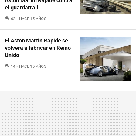
Aston Martin Rapide contra
el guardarrail
COMENTARIOS
62
HACE 15 AÑOS
El Aston Martin Rapide se
volverá a fabricar en Reino
Unido
COMENTARIOS
14
HACE 15 AÑOS