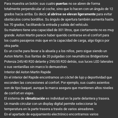
Para muestra un botón: sus cuatro
puertas
no se abren de forma
totalmente perpendicular al coche, sino que lo hacen con un ángulo de 12
grados hacia arriba. Es decir,
al abrirse se elevan ligeramente
para evitar
obstáculos como bordillos. Su ángulo de apertura también aumenta hasta
los 70 grados, facilitando la entrada y salida del vehículo.
Su maletero tiene una capacidad de 301 litros, que ciertamente no es muy
grande. Aston Martin parece haber querido centrarse en el confort para
los cuatro pasajeros más que en la capacidad de carga, algo lógico por
otra parte.
Es un coche para llevar a la abuela y a los niños, pero sigue siendo un
Aston Martin. Sus llantas de 20 pulgadas con neumáticos Bridgestone
Potenza 245/40 R20 delante y 295/35 R20 detrás, sus luces LED laterales
o sus ventanillas sin marco lo demuestran.
Interior del Aston Martin Rapide
En el interior del Rapide encontramos un cóctel de lujo y deportividad que
esconden las concesiones al confort. Por ejemplo, sus cuatro asientos
son de tipo baquet, aunque la marca asegura que mantienen altos niveles
de confort en viajes.
El sistema de
climatización
es individual en la parte delantera y trasera.
Un mando circular con un display digital permite seleccionar la
temperatura en la parte trasera a través de varios aireadores.
En el apartado de equipamiento electrónico encontramos varios