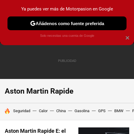
Ya puedes ver más de Motorpasion en Google
MENÚ
NUEVO
Añádenos como fuente preferida
PRUEBAS
COCHES ELÉCTRICOS
OBSERVATORIO
F1
Solo necesitas una cuenta de Google
×
Aston Martin Rapide
HOY SE HABLA DE
Seguridad
Calor
China
Gasolina
GPS
BMW
F
Aston Martin Rapide E: el