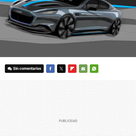
Sin comentarios
FACEBOOK
TWITTER
FLIPBOARD
E-
WHATSAPP
MAIL