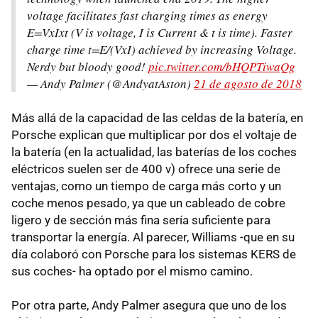
voltage facilitates fast charging times as energy
E=VxIxt (V is voltage, I is Current & t is time). Faster
charge time t=E/(VxI) achieved by increasing Voltage.
Nerdy but bloody good!
pic.twitter.com/bHQPTiwaQg
— Andy Palmer (@AndyatAston)
21 de agosto de 2018
Más allá de la capacidad de las celdas de la batería, en
Porsche explican que multiplicar por dos el voltaje de
la batería (en la actualidad, las baterías de los coches
eléctricos suelen ser de 400 v) ofrece una serie de
ventajas, como un tiempo de carga más corto y un
coche menos pesado, ya que un cableado de cobre
ligero y de sección más fina sería suficiente para
transportar la energía. Al parecer, Williams -que en su
día colaboró con Porsche para los sistemas KERS de
sus coches- ha optado por el mismo camino.
Por otra parte, Andy Palmer asegura que uno de los