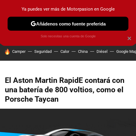
Ya puedes ver más de Motorpasion en Google
PRUEBAS
COCHES ELÉCTRICOS
OBSERVATORIO
F1
Añádenos como fuente preferida
Solo necesitas una cuenta de Google
×
HOY SE HABLA DE
Camper
Seguridad
Calor
China
Diésel
Google Ma
El Aston Martin RapidE contará con
una batería de 800 voltios, como el
Porsche Taycan