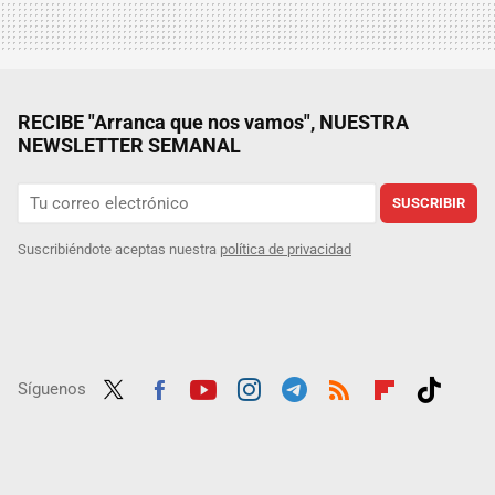
RECIBE "Arranca que nos vamos", NUESTRA
NEWSLETTER SEMANAL
SUSCRIBIR
Suscribiéndote aceptas nuestra
política de privacidad
Síguenos
Twit
Fac
Yout
Inst
Tele
RSS
Flip
Tikt
ter
ebo
ube
agra
gra
boar
ok
ok
m
m
d