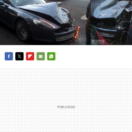
FACEBOOK
TWITTER
FLIPBOARD
E-
WHATSAPP
MAIL