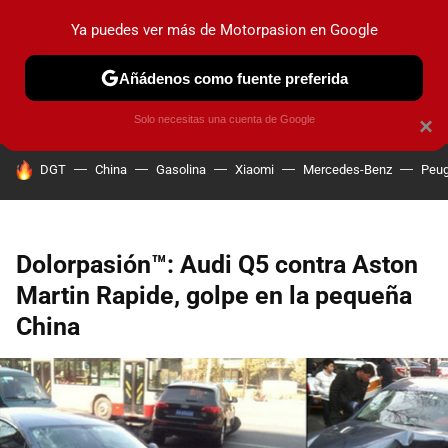
Ya puedes ver más de Motorpasion en Google
PRUEBAS
COCHES ELÉCTRICOS
OBSERVATORIO
F1
Añádenos como fuente preferida
Solo necesitas una cuenta de Google
×
HOY SE HABLA DE
DGT
China
Gasolina
Xiaomi
Mercedes-Benz
Peug
Dolorpasión™: Audi Q5 contra Aston
Martin Rapide, golpe en la pequeña
China