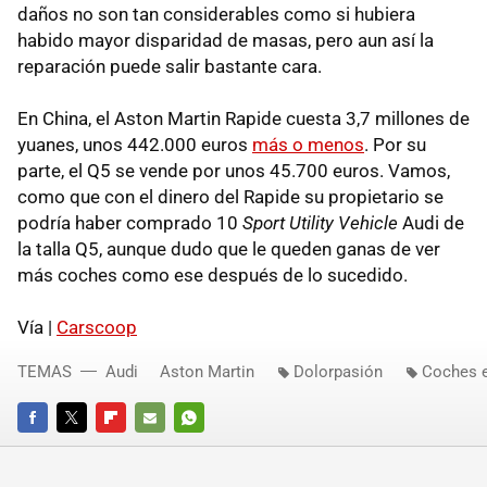
daños no son tan considerables como si hubiera
habido mayor disparidad de masas, pero aun así la
reparación puede salir bastante cara.
En China, el Aston Martin Rapide cuesta 3,7 millones de
yuanes, unos 442.000 euros
más o menos
. Por su
parte, el Q5 se vende por unos 45.700 euros. Vamos,
como que con el dinero del Rapide su propietario se
podría haber comprado 10
Sport Utility Vehicle
Audi de
la talla Q5, aunque dudo que le queden ganas de ver
más coches como ese después de lo sucedido.
Vía |
Carscoop
TEMAS
Audi
Aston Martin
Dolorpasión
Coches 
FACEBOOK
TWITTER
FLIPBOARD
E-
WHATSAPP
MAIL