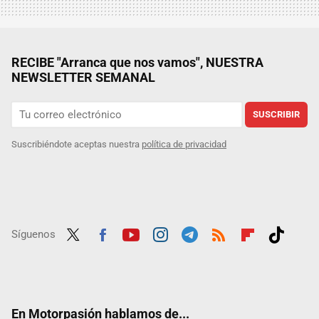
RECIBE "Arranca que nos vamos", NUESTRA
NEWSLETTER SEMANAL
SUSCRIBIR
Suscribiéndote aceptas nuestra
política de privacidad
Síguenos
Twit
Fac
Yout
Inst
Tele
RSS
Flip
Tikt
ter
ebo
ube
agra
gra
boar
ok
ok
m
m
d
En Motorpasión hablamos de...