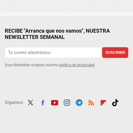
RECIBE "Arranca que nos vamos", NUESTRA
NEWSLETTER SEMANAL
SUSCRIBIR
Suscribiéndote aceptas nuestra
política de privacidad
Síguenos
Twit
Fac
Yout
Inst
Tele
RSS
Flip
Tikt
ter
ebo
ube
agra
gra
boar
ok
ok
m
m
d