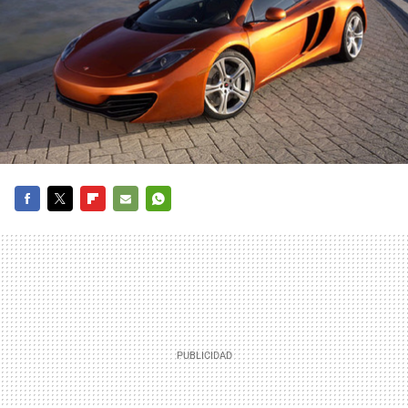
FACEBOOK
TWITTER
FLIPBOARD
E-
WHATSAPP
MAIL