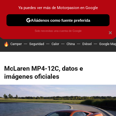
Ya puedes ver más de Motorpasion en Google
PRUEBAS
COCHES ELÉCTRICOS
OBSERVATORIO
F1
Añádenos como fuente preferida
Solo necesitas una cuenta de Google
×
HOY SE HABLA DE
Camper
Seguridad
Calor
China
Diésel
Google Ma
McLaren MP4-12C, datos e
imágenes oficiales