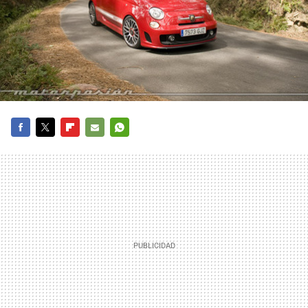
FACEBOOK
TWITTER
FLIPBOARD
E-
WHATSAPP
MAIL