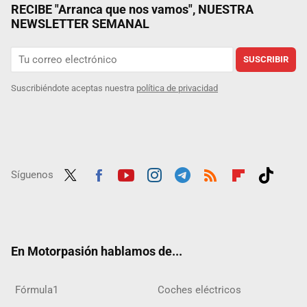
RECIBE "Arranca que nos vamos", NUESTRA
NEWSLETTER SEMANAL
SUSCRIBIR
Suscribiéndote aceptas nuestra
política de privacidad
Síguenos
Twit
Fac
Yout
Inst
Tele
RSS
Flip
Tikt
ter
ebo
ube
agra
gra
boar
ok
ok
m
m
d
En Motorpasión hablamos de...
Fórmula1
Coches eléctricos