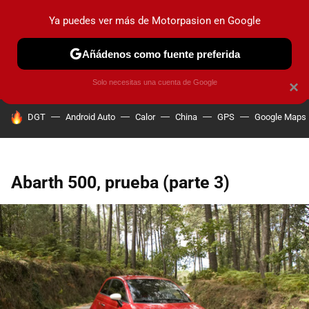
Ya puedes ver más de Motorpasion en Google
PRUEBAS
COCHES ELÉCTRICOS
OBSERVATORIO
F1
Añádenos como fuente preferida
Solo necesitas una cuenta de Google
×
HOY SE HABLA DE
DGT
Android Auto
Calor
China
GPS
Google Maps
Abarth 500, prueba (parte 3)