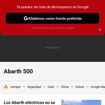
Ya puedes ver más de Motorpasion en Google
MENÚ
NUEVO
Añádenos como fuente preferida
PRUEBAS
COCHES ELÉCTRICOS
OBSERVATORIO
F1
Solo necesitas una cuenta de Google
×
Abarth 500
HOY SE HABLA DE
Camper
Seguridad
Calor
China
Diésel
Google M
Los Abarth eléctricos no se