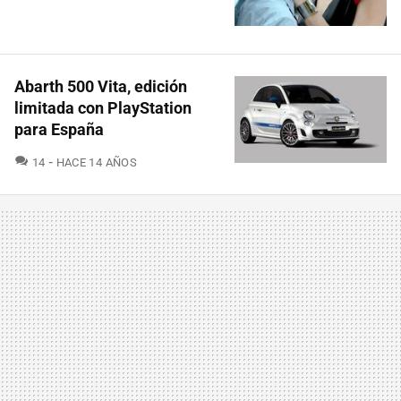
Abarth 500 Vita, edición
limitada con PlayStation
para España
COMENTARIOS
14
HACE 14 AÑOS