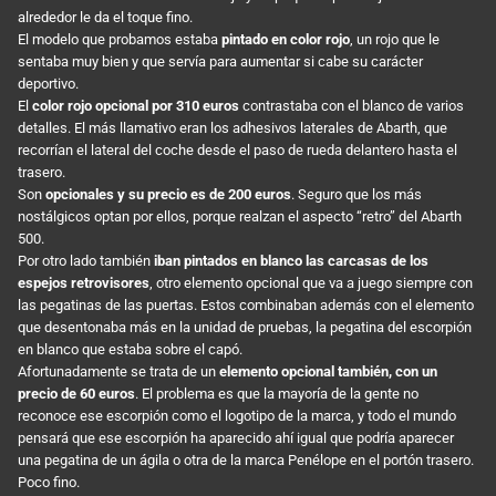
alrededor le da el toque fino.
El modelo que probamos estaba
pintado en color rojo
, un rojo que le
sentaba muy bien y que servía para aumentar si cabe su carácter
deportivo.
El
color rojo opcional por 310 euros
contrastaba con el blanco de varios
detalles. El más llamativo eran los adhesivos laterales de Abarth, que
recorrían el lateral del coche desde el paso de rueda delantero hasta el
trasero.
Son
opcionales y su precio es de 200 euros
. Seguro que los más
nostálgicos optan por ellos, porque realzan el aspecto “retro” del Abarth
500.
Por otro lado también
iban pintados en blanco las carcasas de los
espejos retrovisores
, otro elemento opcional que va a juego siempre con
las pegatinas de las puertas. Estos combinaban además con el elemento
que desentonaba más en la unidad de pruebas, la pegatina del escorpión
en blanco que estaba sobre el capó.
Afortunadamente se trata de un
elemento opcional también, con un
precio de 60 euros
. El problema es que la mayoría de la gente no
reconoce ese escorpión como el logotipo de la marca, y todo el mundo
pensará que ese escorpión ha aparecido ahí igual que podría aparecer
una pegatina de un ágila o otra de la marca Penélope en el portón trasero.
Poco fino.