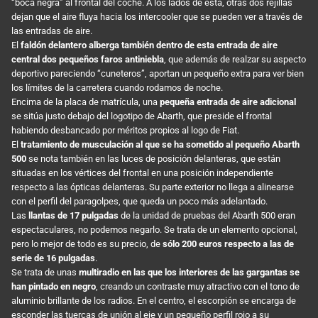
“boca negra” al frontal del coche. A los lados de esta, otras dos rejillas
dejan que el aire fluya hacia los intercooler que se pueden ver a través de
las entradas de aire.
El
faldón delantero alberga también dentro de esta entrada de aire
central dos pequeños faros antiniebla
, que además de realzar su aspecto
deportivo pareciendo “cuneteros”, aportan un pequeño extra para ver bien
los límites de la carretera cuando rodamos de noche.
Encima de la placa de matrícula, una
pequeña entrada de aire adicional
se sitúa justo debajo del logotipo de Abarth, que preside el frontal
habiendo desbancado por méritos propios al logo de Fiat.
El
tratamiento de musculación al que se ha sometido al pequeño Abarth
500
se nota también en las luces de posición delanteras, que están
situadas en los vértices del frontal en una posición independiente
respecto a las ópticas delanteras. Su parte exterior no llega a alinearse
con el perfil del paragolpes, que queda un poco más adelantado.
Las
llantas de 17 pulgadas
de la unidad de pruebas del Abarth 500 eran
espectaculares, no podemos negarlo. Se trata de un elemento opcional,
pero lo mejor de todo es su precio, de
sólo 200 euros respecto a las de
serie de 16 pulgadas
.
Se trata de unas
multiradio en las que los interiores de las gargantas se
han pintado en negro
, creando un contraste muy atractivo con el tono de
aluminio brillante de los radios. En el centro, el escorpión se encarga de
esconder las tuercas de unión al eje y un pequeño perfil rojo a su