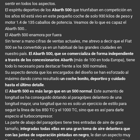
sentir en todos los aspectos.
El espíritu deportivo de los
Abarth 500
que triunfaban en competición en
los años 60 está vivo en este pequeño coche de solo 930 kilos de peso y
motor 1.4 de 135 caballos de potencia. Veamos de lo que es capaz el
Abarth 500…
El Abarth 500 enamora por fuera
Sin tener a mano cifras de ventas actuales, me atrevo a decir que el Fiat
500 se ha convertido ya en un habitual de las grandes ciudades en
nuestro país.
El Abarth 500, que se comercializa de forma independiente
a través de los concesionarios Abarth
(más de 100 en toda Europa), tiene
todo lo necesario para destacar frente a los 500 normales.
Su aspecto denota que los encargados del diseño se han esforzado al
máximo dando como resultado
un coche bonito, deportivo y cuidado
hasta el último detalle
.
El
Abarth 500 es más largo que en un 500 normal
. Este aumento de
longitud se ha conseguido dotando al paragolpes delantero de una
longitud mayor, una longitud que no es solo un ejercicio de estilo para
seguir la línea de los 850 TC y el 1000 TC, sino que es así para darle
especio al turbocompresor.
La parte de abajo del paragolpes tiene tres entradas de aire de gran
tamaño,
integradas todas ellas en una gran toma de aire delantera que
con las juntas de separación pintadas en negro
, le dan un aspecto muy