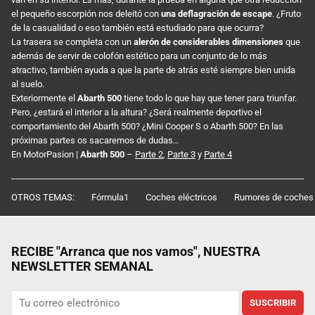
el pequeño escorpión nos deleitó con
una deflagración de escape
. ¿Fruto
de la casualidad o eso también está estudiado para que ocurra?
La trasera se completa con un
alerón de considerables dimensiones
que
además de servir de colofón estético para un conjunto de lo más
atractivo, también ayuda a que la parte de atrás esté siempre bien unida
al suelo.
Exteriormente el
Abarth 500
tiene todo lo que hay que tener para triunfar.
Pero, ¿estará el interior a la altura? ¿Será realmente deportivo el
comportamiento del Abarth 500? ¿Mini Cooper S o Abarth 500? En las
próximas partes os sacaremos de dudas…
En MotorPasion |
Abarth 500
–
Parte 2
,
Parte 3
y
Parte 4
OTROS TEMAS:
Fórmula1
Coches eléctricos
Rumores de coches
RECIBE "Arranca que nos vamos", NUESTRA
NEWSLETTER SEMANAL
SUSCRIBIR