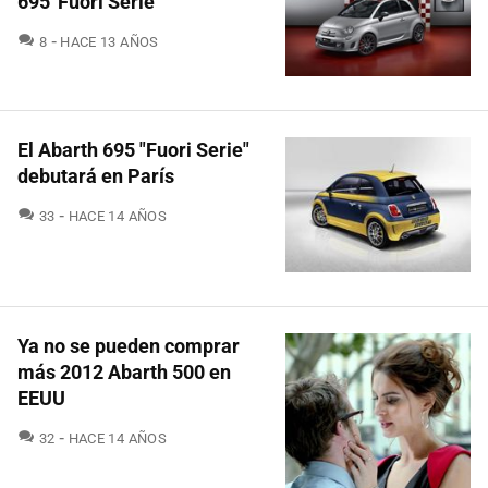
695 'Fuori Serie'
COMENTARIOS
8
HACE 13 AÑOS
El Abarth 695 "Fuori Serie"
debutará en París
COMENTARIOS
33
HACE 14 AÑOS
Ya no se pueden comprar
más 2012 Abarth 500 en
EEUU
COMENTARIOS
32
HACE 14 AÑOS