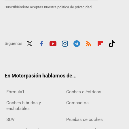
Suscribiéndote aceptas nuestra
política de privacidad
Síguenos
Twit
Fac
Yout
Inst
Tele
RSS
Flip
Tikt
ter
ebo
ube
agra
gra
boar
ok
ok
m
m
d
En Motorpasión hablamos de...
Fórmula1
Coches eléctricos
Coches híbridos y
Compactos
enchufables
SUV
Pruebas de coches