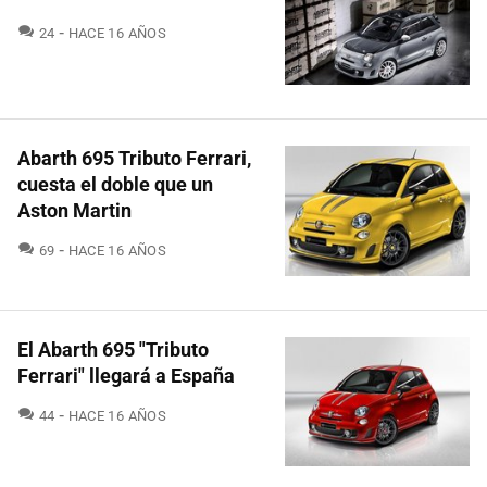
COMENTARIOS
24
HACE 16 AÑOS
Abarth 695 Tributo Ferrari,
cuesta el doble que un
Aston Martin
COMENTARIOS
69
HACE 16 AÑOS
El Abarth 695 "Tributo
Ferrari" llegará a España
COMENTARIOS
44
HACE 16 AÑOS