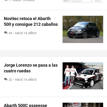
7
HACE 15 AÑOS
Novitec retoca el Abarth
500 y consigue 212 caballos
COMENTARIOS
43
HACE 16 AÑOS
Jorge Lorenzo se pasa a las
cuatro ruedas
COMENTARIOS
22
HACE 16 AÑOS
Abarth 500C esseesse