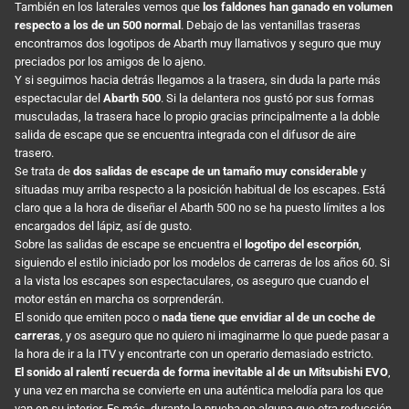
También en los laterales vemos que
los faldones han ganado en volumen
respecto a los de un 500 normal
. Debajo de las ventanillas traseras
encontramos dos logotipos de Abarth muy llamativos y seguro que muy
preciados por los amigos de lo ajeno.
Y si seguimos hacia detrás llegamos a la trasera, sin duda la parte más
espectacular del
Abarth 500
. Si la delantera nos gustó por sus formas
musculadas, la trasera hace lo propio gracias principalmente a la doble
salida de escape que se encuentra integrada con el difusor de aire
trasero.
Se trata de
dos salidas de escape de un tamaño muy considerable
y
situadas muy arriba respecto a la posición habitual de los escapes. Está
claro que a la hora de diseñar el Abarth 500 no se ha puesto límites a los
encargados del lápiz, así de gusto.
Sobre las salidas de escape se encuentra el
logotipo del escorpión
,
siguiendo el estilo iniciado por los modelos de carreras de los años 60. Si
a la vista los escapes son espectaculares, os aseguro que cuando el
motor están en marcha os sorprenderán.
El sonido que emiten poco o
nada tiene que envidiar al de un coche de
carreras
, y os aseguro que no quiero ni imaginarme lo que puede pasar a
la hora de ir a la ITV y encontrarte con un operario demasiado estricto.
El sonido al ralentí recuerda de forma inevitable al de un Mitsubishi EVO
,
y una vez en marcha se convierte en una auténtica melodía para los que
van en su interior. Es más, durante la prueba en alguna que otra reducción