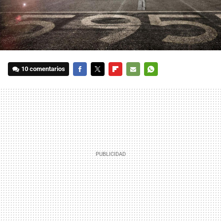
10 comentarios
FACEBOOK
TWITTER
FLIPBOARD
E-
WHATSAPP
MAIL