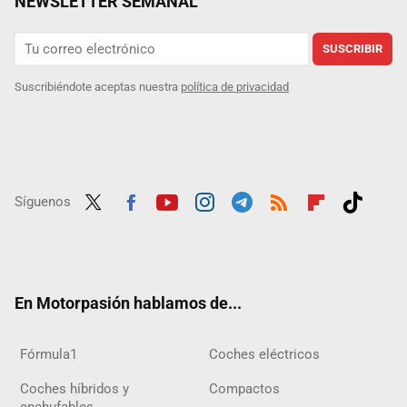
NEWSLETTER SEMANAL
SUSCRIBIR
Suscribiéndote aceptas nuestra
política de privacidad
Síguenos
Twit
Fac
Yout
Inst
Tele
RSS
Flip
Tikt
ter
ebo
ube
agra
gra
boar
ok
ok
m
m
d
En Motorpasión hablamos de...
Fórmula1
Coches eléctricos
Coches híbridos y
Compactos