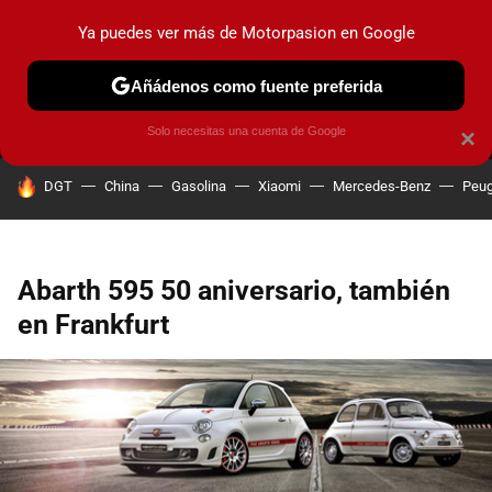
Ya puedes ver más de Motorpasion en Google
MENÚ
NUEVO
Añádenos como fuente preferida
PRUEBAS
COCHES ELÉCTRICOS
OBSERVATORIO
F1
Solo necesitas una cuenta de Google
×
HOY SE HABLA DE
DGT
China
Gasolina
Xiaomi
Mercedes-Benz
Peug
Abarth 595 50 aniversario, también
en Frankfurt