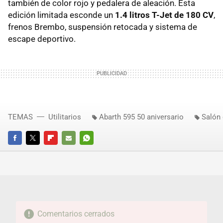
también de color rojo y pedalera de aleación. Esta
edición limitada esconde un
1.4 litros T-Jet de 180 CV
,
frenos Brembo, suspensión retocada y sistema de
escape deportivo.
TEMAS
Utilitarios
Abarth 595 50 aniversario
Salón 
FACEBOOK
TWITTER
FLIPBOARD
E-
WHATSAPP
MAIL
Comentarios cerrados