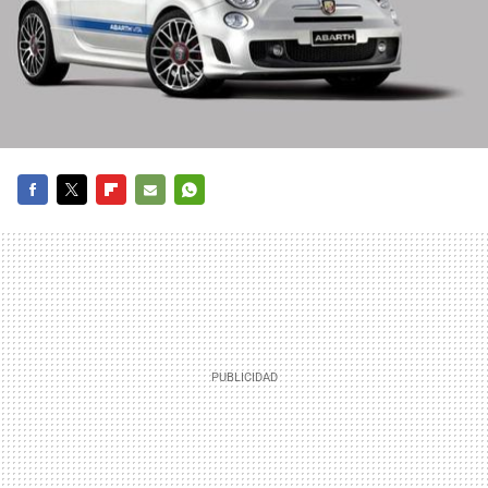
FACEBOOK
TWITTER
FLIPBOARD
E-
WHATSAPP
MAIL