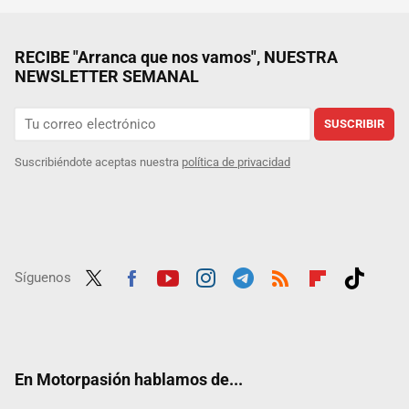
RECIBE "Arranca que nos vamos", NUESTRA
NEWSLETTER SEMANAL
SUSCRIBIR
Suscribiéndote aceptas nuestra
política de privacidad
Síguenos
Twit
Fac
Yout
Inst
Tele
RSS
Flip
Tikt
ter
ebo
ube
agra
gra
boar
ok
ok
m
m
d
En Motorpasión hablamos de...