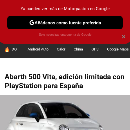
Ya puedes ver más de Motorpasion en Google
PRUEBAS
COCHES ELÉCTRICOS
OBSERVATORIO
F1
Añádenos como fuente preferida
Solo necesitas una cuenta de Google
×
HOY SE HABLA DE
DGT
Android Auto
Calor
China
GPS
Google Maps
Abarth 500 Vita, edición limitada con
PlayStation para España