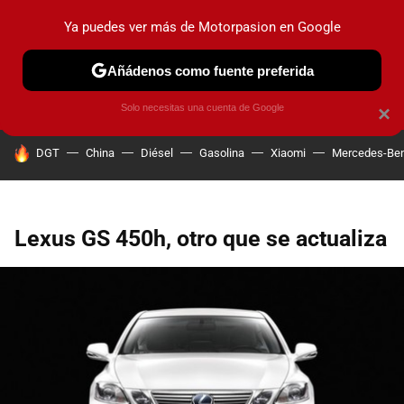
Ya puedes ver más de Motorpasion en Google
PRUEBAS
COCHES ELÉCTRICOS
OBSERVATORIO
F1
Añádenos como fuente preferida
Solo necesitas una cuenta de Google
×
HOY SE HABLA DE
DGT
China
Diésel
Gasolina
Xiaomi
Mercedes-Be
Lexus GS 450h, otro que se actualiza