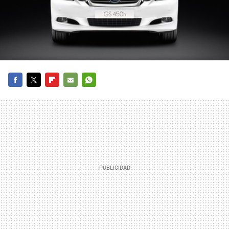
FACEBOOK
TWITTER
FLIPBOARD
E-
WHATSAPP
MAIL