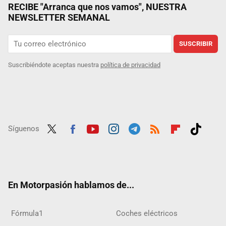
RECIBE "Arranca que nos vamos", NUESTRA
NEWSLETTER SEMANAL
SUSCRIBIR
Suscribiéndote aceptas nuestra
política de privacidad
Síguenos
Twit
Fac
Yout
Inst
Tele
RSS
Flip
Tikt
ter
ebo
ube
agra
gra
boar
ok
ok
m
m
d
En Motorpasión hablamos de...
Fórmula1
Coches eléctricos