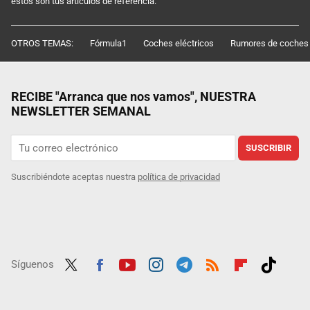
estos son tus artículos de referencia.
OTROS TEMAS:
Fórmula1
Coches eléctricos
Rumores de coches
RECIBE "Arranca que nos vamos", NUESTRA
NEWSLETTER SEMANAL
SUSCRIBIR
Suscribiéndote aceptas nuestra
política de privacidad
Síguenos
Twit
Fac
Yout
Inst
Tele
RSS
Flip
Tikt
ter
ebo
ube
agra
gra
boar
ok