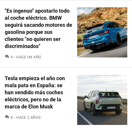
"Es ingenuo" apostarlo todo
al coche eléctrico. BMW
seguirá sacando motores de
gasolina porque sus
clientes "no quieren ser
discriminados"
COMENTARIOS
4
HACE UN AÑO
Tesla empieza el año con
mala pata en España: se
han vendido más coches
eléctricos, pero no de la
marca de Elon Musk
COMENTARIOS
8
HACE 2 AÑOS