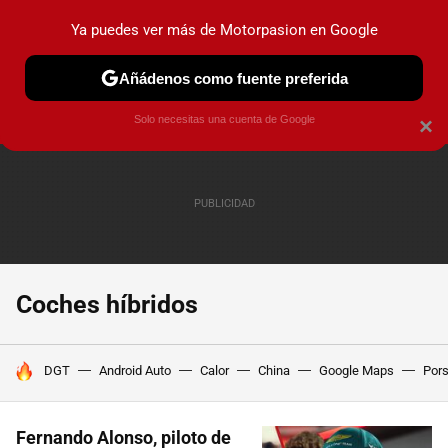
Ya puedes ver más de Motorpasion en Google
PRUEBAS
COCHES ELÉCTRICOS
OBSERVATORIO
F1
Añádenos como fuente preferida
Solo necesitas una cuenta de Google
×
Coches híbridos
HOY SE HABLA DE
DGT
Android Auto
Calor
China
Google Maps
Por
Fernando Alonso, piloto de