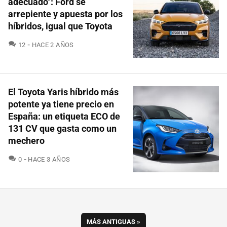
adecuado": Ford se
arrepiente y apuesta por los
híbridos, igual que Toyota
COMENTARIOS
12
HACE 2 AÑOS
El Toyota Yaris híbrido más
potente ya tiene precio en
España: un etiqueta ECO de
131 CV que gasta como un
mechero
COMENTARIOS
0
HACE 3 AÑOS
MÁS ANTIGUAS
»