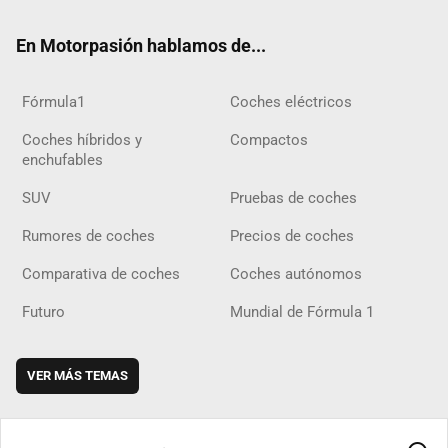
ok
m
m
d
En Motorpasión hablamos de...
Fórmula1
Coches eléctricos
Coches híbridos y
Compactos
enchufables
SUV
Pruebas de coches
Rumores de coches
Precios de coches
Comparativa de coches
Coches autónomos
Futuro
Mundial de Fórmula 1
VER MÁS TEMAS