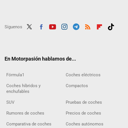
Síguenos
Twit
Fac
Yout
Inst
Tele
RSS
Flip
Tikt
ter
ebo
ube
agra
gra
boar
ok
ok
m
m
d
En Motorpasión hablamos de...
Fórmula1
Coches eléctricos
Coches híbridos y
Compactos
enchufables
SUV
Pruebas de coches
Rumores de coches
Precios de coches
Comparativa de coches
Coches autónomos