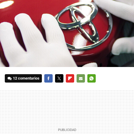
12 comentarios
FACEBOOK
TWITTER
FLIPBOARD
E-
WHATSAPP
MAIL