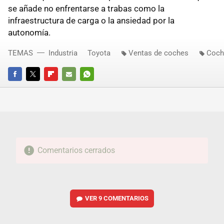
se añade no enfrentarse a trabas como la
infraestructura de carga o la ansiedad por la
autonomía.
TEMAS
Industria
Toyota
Ventas de coches
Coch
FACEBOOK
TWITTER
FLIPBOARD
E-
WHATSAPP
MAIL
Comentarios cerrados
VER
9 COMENTARIOS