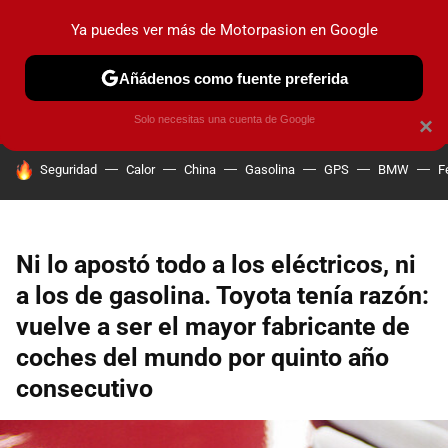
Ya puedes ver más de Motorpasion en Google
PRUEBAS
COCHES ELÉCTRICOS
OBSERVATORIO
F1
Añádenos como fuente preferida
Solo necesitas una cuenta de Google
×
HOY SE HABLA DE
Seguridad
Calor
China
Gasolina
GPS
BMW
F
Ni lo apostó todo a los eléctricos, ni
a los de gasolina. Toyota tenía razón:
vuelve a ser el mayor fabricante de
coches del mundo por quinto año
consecutivo