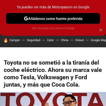
Ya puedes ver más de Motorpasion en Google
PRUEBAS
COCHES ELÉCTRICOS
OBSERVATORIO
F1
Añádenos como fuente preferida
Solo necesitas una cuenta de Google
×
HOY SE HABLA DE
Camper
Seguridad
Calor
China
Diésel
Google Ma
Toyota no se sometió a la tiranía del
coche eléctrico. Ahora su marca vale
como Tesla, Volkswagen y Ford
juntas, y más que Coca Cola.