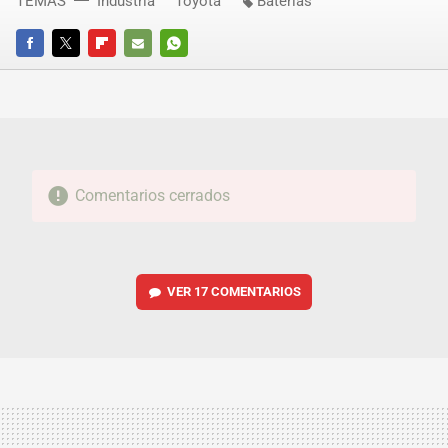
TEMAS
Industria
Toyota
Baterías
FACEBOOK
TWITTER
FLIPBOARD
E-
WHATSAPP
MAIL
Comentarios cerrados
VER
17 COMENTARIOS