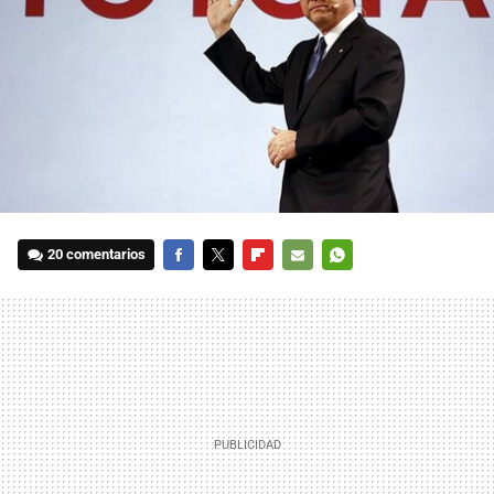
20 comentarios
FACEBOOK
TWITTER
FLIPBOARD
E-
WHATSAPP
MAIL