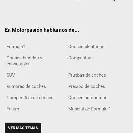
Twit
Fac
Yout
Inst
Tele
RSS
Flip
Tikt
ter
ebo
ube
agra
gra
boar
ok
ok
m
m
d
En Motorpasión hablamos de...
Fórmula1
Coches eléctricos
Coches híbridos y
Compactos
enchufables
SUV
Pruebas de coches
Rumores de coches
Precios de coches
Comparativa de coches
Coches autónomos
Futuro
Mundial de Fórmula 1
VER MÁS TEMAS