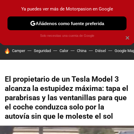
Ya puedes ver más de Motorpasion en Google
PRUEBAS
COCHES ELÉCTRICOS
OBSERVATORIO
F1
Añádenos como fuente preferida
Solo necesitas una cuenta de Google
×
HOY SE HABLA DE
Camper
Seguridad
Calor
China
Diésel
Google Ma
El propietario de un Tesla Model 3
alcanza la estupidez máxima: tapa el
parabrisas y las ventanillas para que
el coche conduzca solo por la
autovía sin que le moleste el sol