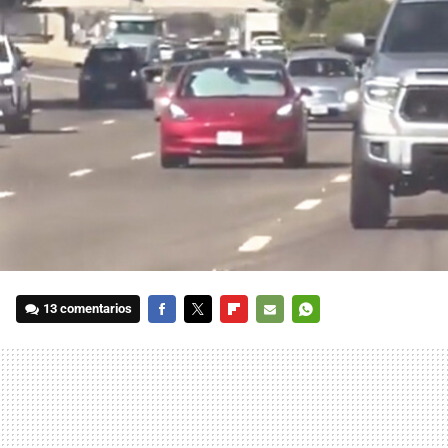
13 comentarios
FACEBOOK
TWITTER
FLIPBOARD
E-
WHATSAPP
MAIL