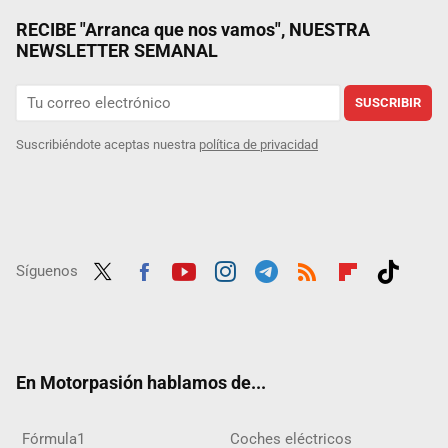
RECIBE "Arranca que nos vamos", NUESTRA
NEWSLETTER SEMANAL
SUSCRIBIR
Suscribiéndote aceptas nuestra
política de privacidad
Síguenos
Twit
Fac
Yout
Inst
Tele
RSS
Flip
Tikt
ter
ebo
ube
agra
gra
boar
ok
ok
m
m
d
En Motorpasión hablamos de...
Fórmula1
Coches eléctricos