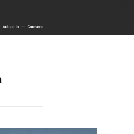
Autopista
Caravana
a