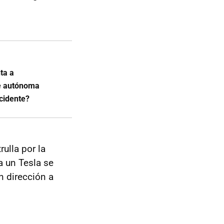
ta a
te autónoma
cidente?
ulla por la
a un Tesla se
 dirección a