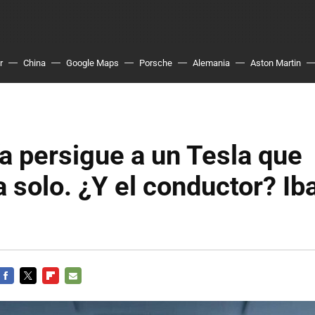
r
China
Google Maps
Porsche
Alemania
Aston Martin
ía persigue a un Tesla que
 solo. ¿Y el conductor? Ib
FACEBOOK
TWITTER
FLIPBOARD
E-
MAIL