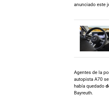
anunciado este j
Agentes de la pol
autopista A70 se
había quedado
d
Bayreuth.