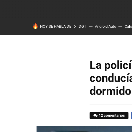
HOY SE HABLA DE
DGT
Android Auto
Calo
La polic
conducía
dormido
12 comentarios