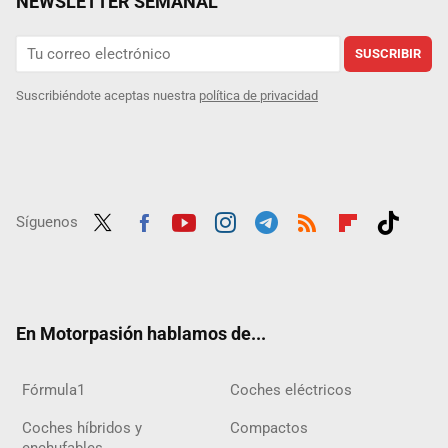
NEWSLETTER SEMANAL
SUSCRIBIR
Suscribiéndote aceptas nuestra
política de privacidad
Síguenos
Twit
Fac
Yout
Inst
Tele
RSS
Flip
Tikt
ter
ebo
ube
agra
gra
boar
ok
ok
m
m
d
En Motorpasión hablamos de...
Fórmula1
Coches eléctricos
Coches híbridos y
Compactos