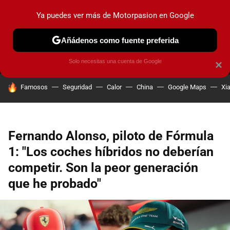
Ya puedes ver más de Motorpasion en Google
MENÚ
NUEVO
Añádenos como fuente preferida
PRUEBAS
COCHES ELÉCTRICOS
OBSERVATORIO
F1
Solo necesitas una cuenta de Google
×
HOY SE HABLA DE
Famosos
Seguridad
Calor
China
Google Maps
Xi
Fernando Alonso, piloto de Fórmula
1: "Los coches híbridos no deberían
competir. Son la peor generación
que he probado"