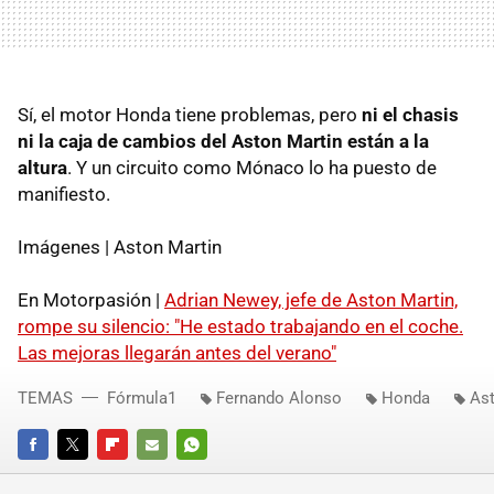
Sí, el motor Honda tiene problemas, pero
ni el chasis
ni la caja de cambios del Aston Martin están a la
altura
. Y un circuito como Mónaco lo ha puesto de
manifiesto.
Imágenes | Aston Martin
En Motorpasión |
Adrian Newey, jefe de Aston Martin,
rompe su silencio: "He estado trabajando en el coche.
Las mejoras llegarán antes del verano"
TEMAS
Fórmula1
Fernando Alonso
Honda
Ast
FACEBOOK
TWITTER
FLIPBOARD
E-
WHATSAPP