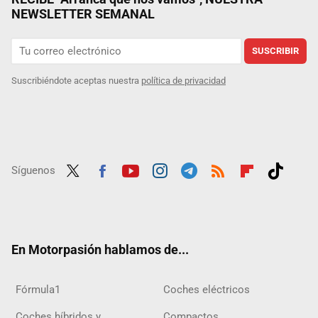
NEWSLETTER SEMANAL
SUSCRIBIR
Suscribiéndote aceptas nuestra
política de privacidad
Síguenos
Twit
Fac
Yout
Inst
Tele
RSS
Flip
Tikt
ter
ebo
ube
agra
gra
boar
ok
ok
m
m
d
En Motorpasión hablamos de...
Fórmula1
Coches eléctricos
Coches híbridos y
Compactos