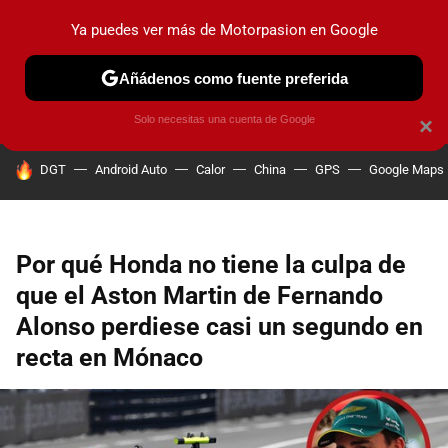
Ya puedes ver más de Motorpasion en Google
PRUEBAS
COCHES ELÉCTRICOS
OBSERVATORIO
F1
Añádenos como fuente preferida
Solo necesitas una cuenta de Google
×
HOY SE HABLA DE
DGT
Android Auto
Calor
China
GPS
Google Maps
Por qué Honda no tiene la culpa de
que el Aston Martin de Fernando
Alonso perdiese casi un segundo en
recta en Mónaco