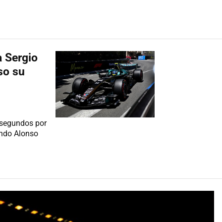
a Sergio
so su
 segundos por
nando Alonso