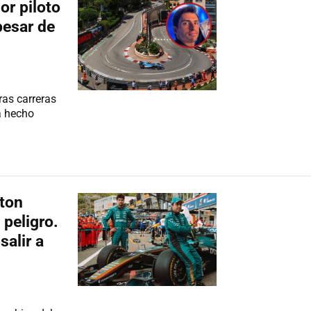
or piloto
pesar de
ras carreras
a hecho
ston
 peligro.
salir a