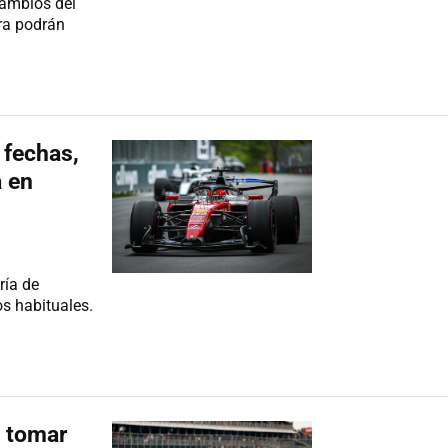
cambios del
ra podrán
 fechas,
a en
ría de
s habituales.
a tomar