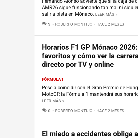
Fernando Alonso advierte que si la caja de 
AMR26 sigue funcionando tan mal ni siquie
salir a pista en Mónaco.
LEER MÁS »
COMENTARIOS
3
ROBERTO MONTIJO
HACE 2 MESES
Horarios F1 GP Mónaco 2026:
favoritos y cómo ver la carrer
directo por TV y online
FÓRMULA1
Pese a coincidir con el Gran Premio de Hung
MotoGP, la Fórmula 1 mantendrá sus horario
LEER MÁS »
COMENTARIOS
0
ROBERTO MONTIJO
HACE 2 MESES
El miedo a accidentes obliga 