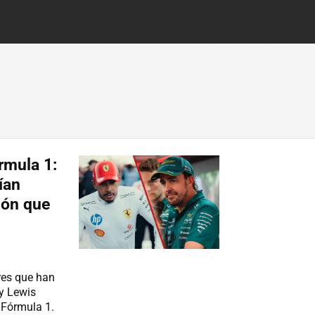
rmula 1:
ían
ión que
res que han
y Lewis
 Fórmula 1.