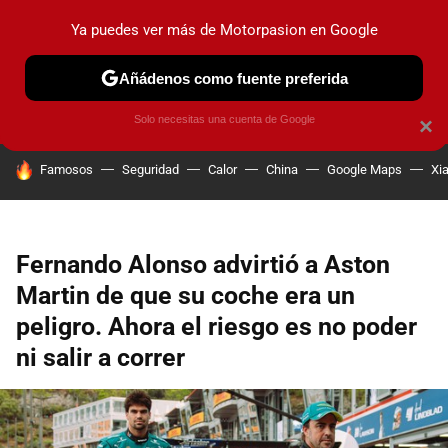
Ya puedes ver más de Motorpasion en Google
PRUEBAS
COCHES ELÉCTRICOS
OBSERVATORIO
F1
Añádenos como fuente preferida
Solo necesitas una cuenta de Google
×
HOY SE HABLA DE
Famosos
Seguridad
Calor
China
Google Maps
Xi
Fernando Alonso advirtió a Aston
Martin de que su coche era un
peligro. Ahora el riesgo es no poder
ni salir a correr