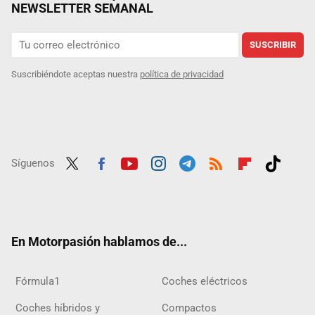
NEWSLETTER SEMANAL
SUSCRIBIR
Suscribiéndote aceptas nuestra
política de privacidad
Síguenos
Twit
Fac
Yout
Inst
Tele
RSS
Flip
Tikt
ter
ebo
ube
agra
gra
boar
ok
ok
m
m
d
En Motorpasión hablamos de...
Fórmula1
Coches eléctricos
Coches híbridos y
Compactos