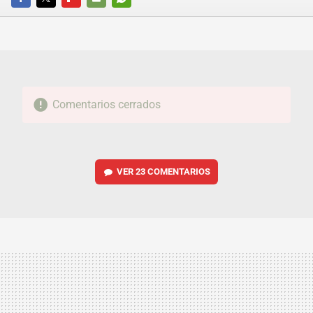
FACEBOOK
TWITTER
FLIPBOARD
E-
WHATSAPP
MAIL
Comentarios cerrados
VER
23 COMENTARIOS