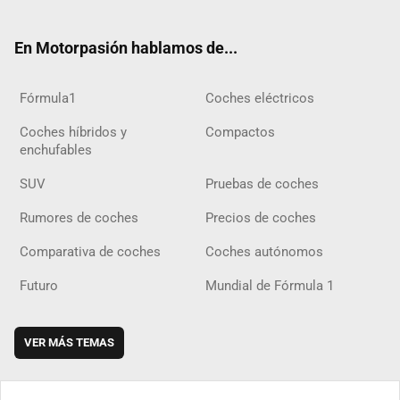
ter
ebo
ube
agra
gra
boar
ok
ok
m
m
d
En Motorpasión hablamos de...
Fórmula1
Coches eléctricos
Coches híbridos y
Compactos
enchufables
SUV
Pruebas de coches
Rumores de coches
Precios de coches
Comparativa de coches
Coches autónomos
Futuro
Mundial de Fórmula 1
VER MÁS TEMAS