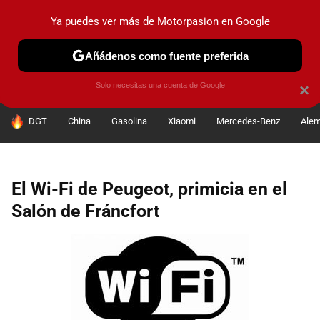
Ya puedes ver más de Motorpasion en Google
PRUEBAS
COCHES ELÉCTRICOS
OBSERVATORIO
F1
Añádenos como fuente preferida
Solo necesitas una cuenta de Google
×
HOY SE HABLA DE
DGT
China
Gasolina
Xiaomi
Mercedes-Benz
Alem
El Wi-Fi de Peugeot, primicia en el
Salón de Fráncfort