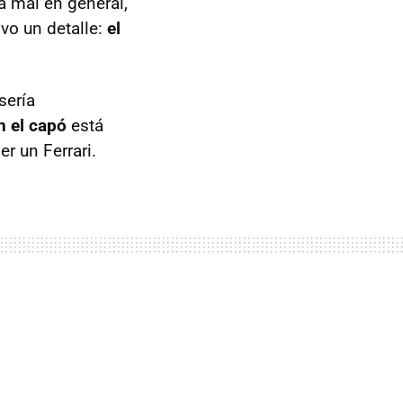
á mal en general,
lvo un detalle:
el
sería
n el capó
está
r un Ferrari.