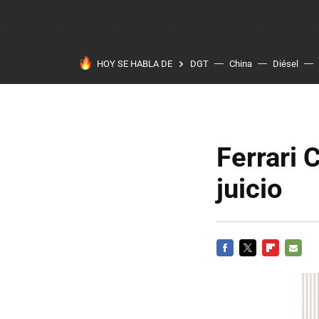
HOY SE HABLA DE
DGT
China
Diésel
Ferrari 
juicio
FACEBOOK
TWITTER
FLIPBOARD
E-
MAIL