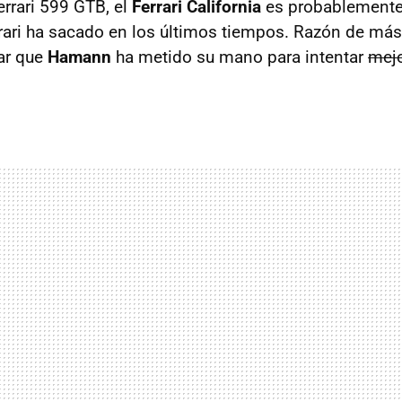
errari 599
GTB
, el
Ferrari California
es probablemente
rari ha sacado en los últimos tiempos. Razón de más
ar que
Hamann
ha metido su mano para intentar
mejo