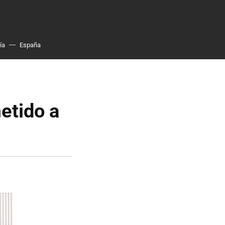
ía
España
etido a