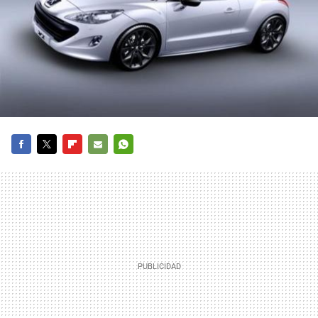
FACEBOOK
TWITTER
FLIPBOARD
E-
WHATSAPP
MAIL