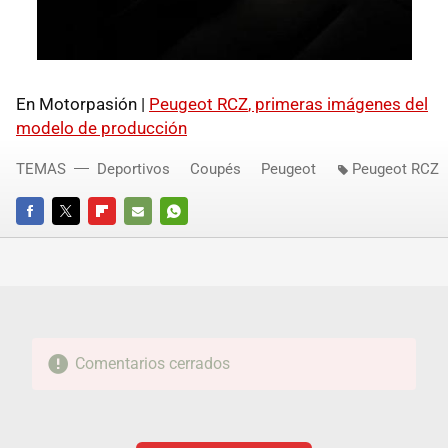
En Motorpasión |
Peugeot
RCZ
, primeras imágenes del
modelo de producción
TEMAS
Deportivos
Coupés
Peugeot
Peugeot RCZ
FACEBOOK
TWITTER
FLIPBOARD
E-
WHATSAPP
MAIL
Comentarios cerrados