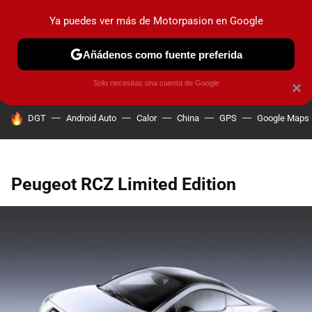
Ya puedes ver más de Motorpasion en Google
PRUEBAS
COCHES ELÉCTRICOS
OBSERVATORIO
F1
Añádenos como fuente preferida
Solo necesitas una cuenta de Google
×
HOY SE HABLA DE
DGT
Android Auto
Calor
China
GPS
Google Maps
Peugeot RCZ Limited Edition