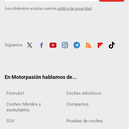
Suscribiéndote aceptas nuestra
política de privacidad
Síguenos
Twit
Fac
Yout
Inst
Tele
RSS
Flip
Tikt
ter
ebo
ube
agra
gra
boar
ok
ok
m
m
d
En Motorpasión hablamos de...
Fórmula1
Coches eléctricos
Coches híbridos y
Compactos
enchufables
SUV
Pruebas de coches