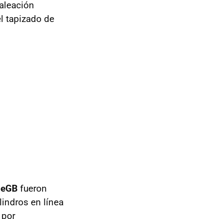
aleación
el tapizado de
leGB
fueron
lindros en línea
 por