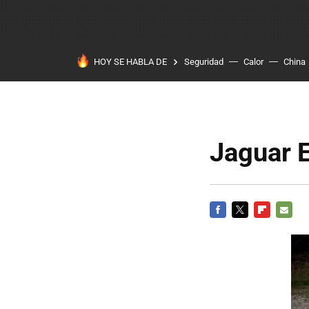
HOY SE HABLA DE
Seguridad
Calor
China
Jaguar 
FACEBOOK
TWITTER
FLIPBOARD
E-
MAIL