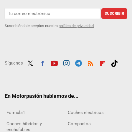
SUSCRIBIR
Suscribiéndote aceptas nuestra
política de privacidad
Síguenos
Twit
Fac
Yout
Inst
Tele
RSS
Flip
Tikt
ter
ebo
ube
agra
gra
boar
ok
ok
m
m
d
En Motorpasión hablamos de...
Fórmula1
Coches eléctricos
Coches híbridos y
Compactos
enchufables