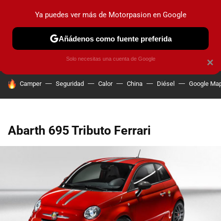
Ya puedes ver más de Motorpasion en Google
PRUEBAS
COCHES ELÉCTRICOS
OBSERVATORIO
F1
Añádenos como fuente preferida
Solo necesitas una cuenta de Google
×
HOY SE HABLA DE
Camper
Seguridad
Calor
China
Diésel
Google Ma
Abarth 695 Tributo Ferrari