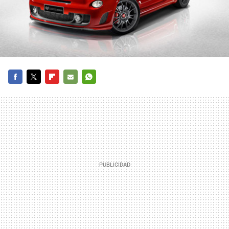
FACEBOOK
TWITTER
FLIPBOARD
E-
WHATSAPP
MAIL