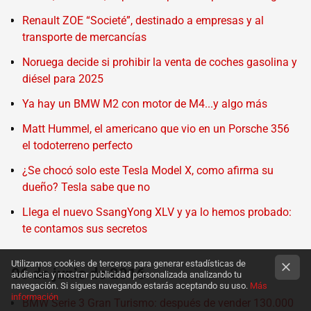
Renault ZOE “Societé”, destinado a empresas y al
transporte de mercancías
Noruega decide si prohibir la venta de coches gasolina y
diésel para 2025
Ya hay un BMW M2 con motor de M4...y algo más
Matt Hummel, el americano que vio en un Porsche 356
el todoterreno perfecto
¿Se chocó solo este Tesla Model X, como afirma su
dueño? Tesla sabe que no
Llega el nuevo SsangYong XLV y ya lo hemos probado:
te contamos sus secretos
Utilizamos cookies de terceros para generar estadísticas de
06 de junio de 2016
audiencia y mostrar publicidad personalizada analizando tu
navegación. Si sigues navegando estarás aceptando su uso.
Más
información
BMW Serie 3 Gran Turismo: después de vender 130.000