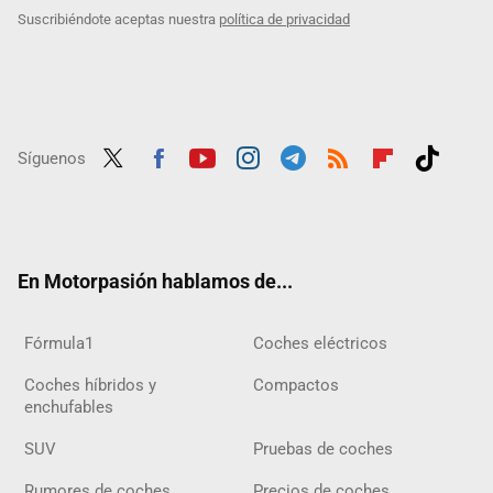
Suscribiéndote aceptas nuestra
política de privacidad
Síguenos
Twit
Fac
Yout
Inst
Tele
RSS
Flip
Tikt
ter
ebo
ube
agra
gra
boar
ok
ok
m
m
d
En Motorpasión hablamos de...
Fórmula1
Coches eléctricos
Coches híbridos y
Compactos
enchufables
SUV
Pruebas de coches
Rumores de coches
Precios de coches