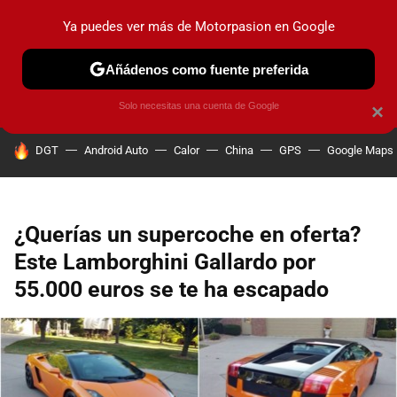
Ya puedes ver más de Motorpasion en Google
PRUEBAS
COCHES ELÉCTRICOS
OBSERVATORIO
F1
Añádenos como fuente preferida
Solo necesitas una cuenta de Google
×
HOY SE HABLA DE
DGT
Android Auto
Calor
China
GPS
Google Maps
¿Querías un supercoche en oferta?
Este Lamborghini Gallardo por
55.000 euros se te ha escapado