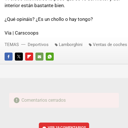
interior están bastante bien.
¿Qué opináis? ¿Es un chollo o hay tongo?
Vía | Carscoops
TEMAS
Deportivos
Lamborghini
Ventas de coches
FACEBOOK
TWITTER
FLIPBOARD
E-
WHATSAPP
MAIL
Comentarios cerrados
VER
19 COMENTARIOS