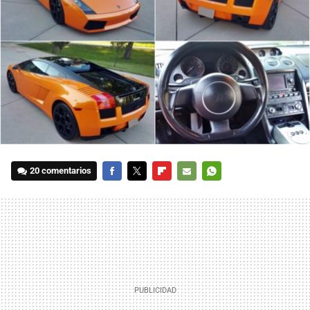
20 comentarios
FACEBOOK
TWITTER
FLIPBOARD
E-
WHATSAPP
MAIL