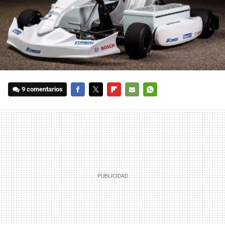
9 comentarios
FACEBOOK
TWITTER
FLIPBOARD
E-
WHATSAPP
MAIL