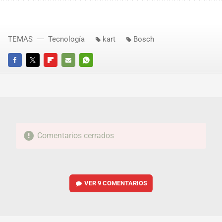
TEMAS
Tecnología
kart
Bosch
FACEBOOK
TWITTER
FLIPBOARD
E-
WHATSAPP
MAIL
Comentarios cerrados
VER
9 COMENTARIOS