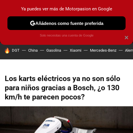
Ya puedes ver más de Motorpasion en Google
MENÚ
NUEVO
Añádenos como fuente preferida
PRUEBAS
COCHES ELÉCTRICOS
OBSERVATORIO
F1
Solo necesitas una cuenta de Google
×
HOY SE HABLA DE
DGT
China
Gasolina
Xiaomi
Mercedes-Benz
Alem
Los karts eléctricos ya no son sólo
para niños gracias a Bosch, ¿o 130
km/h te parecen pocos?