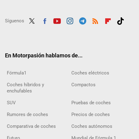
Síguenos
Twit
Fac
Yout
Inst
Tele
RSS
Flip
Tikt
ter
ebo
ube
agra
gra
boar
ok
ok
m
m
d
En Motorpasión hablamos de...
Fórmula1
Coches eléctricos
Coches híbridos y
Compactos
enchufables
SUV
Pruebas de coches
Rumores de coches
Precios de coches
Comparativa de coches
Coches autónomos
Futuro
Mundial de Fórmula 1