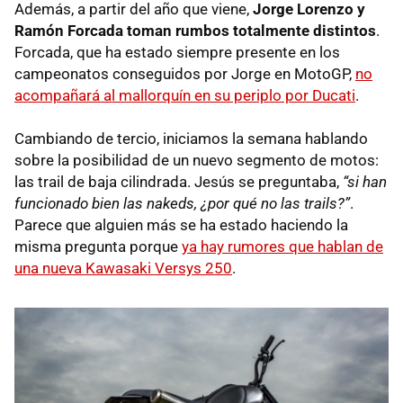
Además, a partir del año que viene,
Jorge Lorenzo y
Ramón Forcada toman rumbos totalmente distintos
.
Forcada, que ha estado siempre presente en los
campeonatos conseguidos por Jorge en MotoGP,
no
acompañará al mallorquín en su periplo por Ducati
.
Cambiando de tercio, iniciamos la semana hablando
sobre la posibilidad de un nuevo segmento de motos:
las trail de baja cilindrada. Jesús se preguntaba,
“si han
funcionado bien las nakeds, ¿por qué no las trails?”
.
Parece que alguien más se ha estado haciendo la
misma pregunta porque
ya hay rumores que hablan de
una nueva Kawasaki Versys 250
.