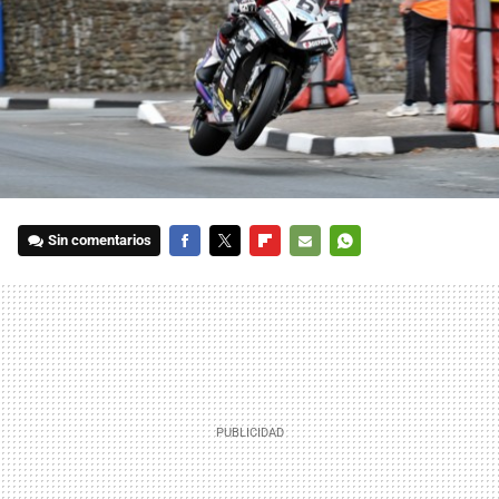
Sin comentarios
FACEBOOK
TWITTER
FLIPBOARD
E-
WHATSAPP
MAIL