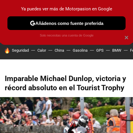
Ya puedes ver más de Motorpasion en Google
PRUEBAS
COCHES ELÉCTRICOS
OBSERVATORIO
F1
Añádenos como fuente preferida
Solo necesitas una cuenta de Google
×
HOY SE HABLA DE
Seguridad
Calor
China
Gasolina
GPS
BMW
F
Imparable Michael Dunlop, victoria y
récord absoluto en el Tourist Trophy