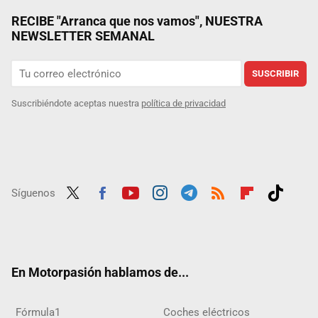
RECIBE "Arranca que nos vamos", NUESTRA
NEWSLETTER SEMANAL
SUSCRIBIR
Suscribiéndote aceptas nuestra
política de privacidad
Síguenos
Twit
Fac
Yout
Inst
Tele
RSS
Flip
Tikt
ter
ebo
ube
agra
gra
boar
ok
ok
m
m
d
En Motorpasión hablamos de...
Fórmula1
Coches eléctricos