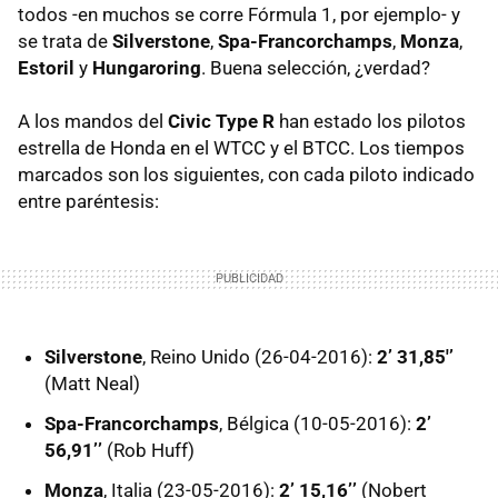
todos -en muchos se corre Fórmula 1, por ejemplo- y
se trata de
Silverstone
,
Spa-Francorchamps
,
Monza
,
Estoril
y
Hungaroring
. Buena selección, ¿verdad?
A los mandos del
Civic Type R
han estado los pilotos
estrella de Honda en el WTCC y el BTCC. Los tiempos
marcados son los siguientes, con cada piloto indicado
entre paréntesis:
Silverstone
, Reino Unido (26-04-2016):
2’ 31,85'’
(Matt Neal)
Spa-Francorchamps
, Bélgica (10-05-2016):
2’
56,91’’
(Rob Huff)
Monza
, Italia (23-05-2016):
2’ 15,16’’
(Nobert