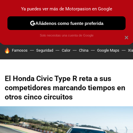
Ya puedes ver más de Motorpasion en Google
PRUEBAS
COCHES ELÉCTRICOS
OBSERVATORIO
F1
Añádenos como fuente preferida
Solo necesitas una cuenta de Google
×
HOY SE HABLA DE
Famosos
Seguridad
Calor
China
Google Maps
Xi
El Honda Civic Type R reta a sus
competidores marcando tiempos en
otros cinco circuitos