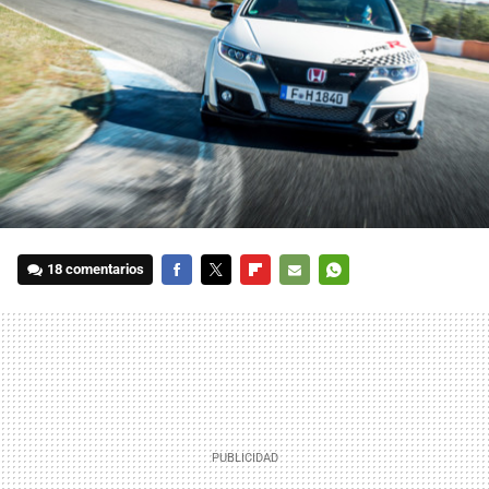
18 comentarios
FACEBOOK
TWITTER
FLIPBOARD
E-
WHATSAPP
MAIL