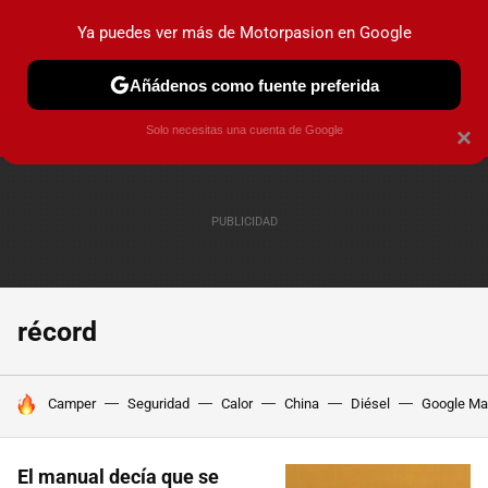
Ya puedes ver más de Motorpasion en Google
PRUEBAS
COCHES ELÉCTRICOS
OBSERVATORIO
F1
Añádenos como fuente preferida
Solo necesitas una cuenta de Google
×
récord
HOY SE HABLA DE
Camper
Seguridad
Calor
China
Diésel
Google M
El manual decía que se