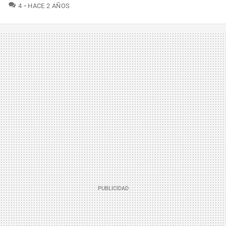
COMENTARIOS
4
HACE 2 AÑOS