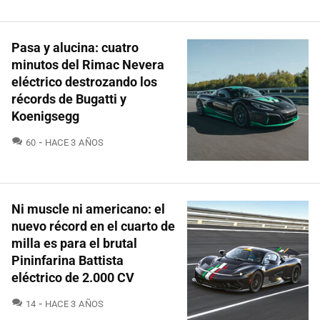
Pasa y alucina: cuatro
minutos del Rimac Nevera
eléctrico destrozando los
récords de Bugatti y
Koenigsegg
COMENTARIOS
60
HACE 3 AÑOS
Ni muscle ni americano: el
nuevo récord en el cuarto de
milla es para el brutal
Pininfarina Battista
eléctrico de 2.000 CV
COMENTARIOS
14
HACE 3 AÑOS