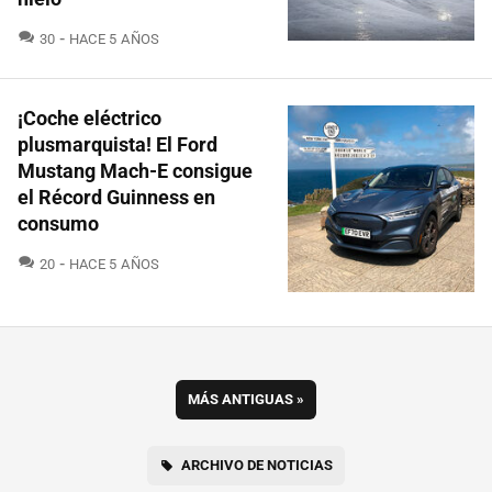
COMENTARIOS
30
HACE 5 AÑOS
¡Coche eléctrico
plusmarquista! El Ford
Mustang Mach-E consigue
el Récord Guinness en
consumo
COMENTARIOS
20
HACE 5 AÑOS
MÁS ANTIGUAS
»
ARCHIVO DE NOTICIAS