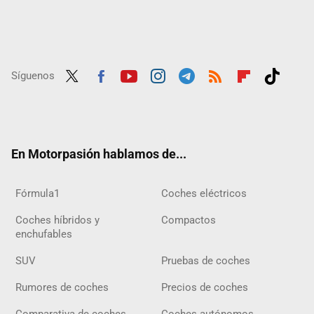
Síguenos
Twit
Fac
Yout
Inst
Tele
RSS
Flip
Tikt
ter
ebo
ube
agra
gra
boar
ok
ok
m
m
d
En Motorpasión hablamos de...
Fórmula1
Coches eléctricos
Coches híbridos y
Compactos
enchufables
SUV
Pruebas de coches
Rumores de coches
Precios de coches
Comparativa de coches
Coches autónomos