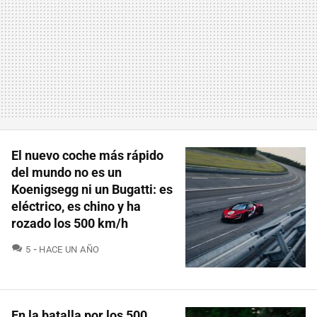
El nuevo coche más rápido
del mundo no es un
Koenigsegg ni un Bugatti: es
eléctrico, es chino y ha
rozado los 500 km/h
COMENTARIOS
5
HACE UN AÑO
En la batalla por los 500