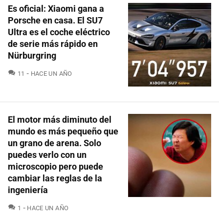
Es oficial: Xiaomi gana a
Porsche en casa. El SU7
Ultra es el coche eléctrico
de serie más rápido en
Nürburgring
COMENTARIOS
11
HACE UN AÑO
El motor más diminuto del
mundo es más pequeño que
un grano de arena. Solo
puedes verlo con un
microscopio pero puede
cambiar las reglas de la
ingeniería
COMENTARIOS
1
HACE UN AÑO