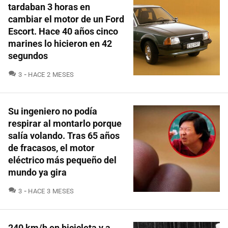
tardaban 3 horas en
cambiar el motor de un Ford
Escort. Hace 40 años cinco
marines lo hicieron en 42
segundos
COMENTARIOS
3
HACE 2 MESES
Su ingeniero no podía
respirar al montarlo porque
salía volando. Tras 65 años
de fracasos, el motor
eléctrico más pequeño del
mundo ya gira
COMENTARIOS
3
HACE 3 MESES
240 km/h en bicicleta y a