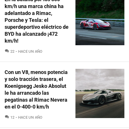
km/h una marca china ha
adelantado a Rimac,
Porsche y Tesla: el
superdeportivo eléctrico de
BYD ha alcanzado ¡472
km/h!
COMENTARIOS
22
HACE UN AÑO
Con un V8, menos potencia
y solo tracción trasera, el
Koenigsegg Jesko Absolut
le ha arrancado las
pegatinas al Rimac Nevera
en el 0-400-0 km/h
COMENTARIOS
12
HACE UN AÑO