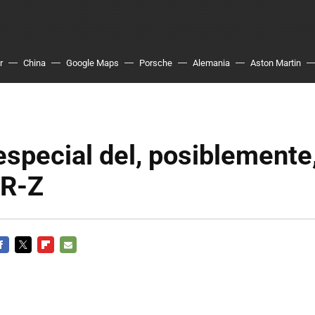
r
China
Google Maps
Porsche
Alemania
Aston Martin
especial del, posiblemente
CR-Z
ACEBOOK
TWITTER
FLIPBOARD
E-
MAIL