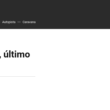
Autopista
Caravana
, último