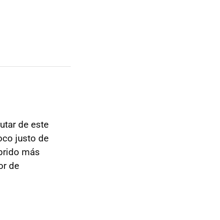
utar de este
oco justo de
íbrido más
or de