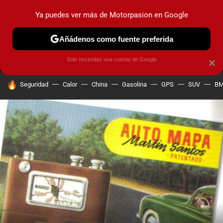
Ya puedes ver más de Motorpasion en Google
MENÚ
NUEVO
Añádenos como fuente preferida
PRUEBAS
COCHES ELÉCTRICOS
OBSERVATORIO
F1
Solo necesitas una cuenta de Google
×
HOY SE HABLA DE
Seguridad
Calor
China
Gasolina
GPS
SUV
B