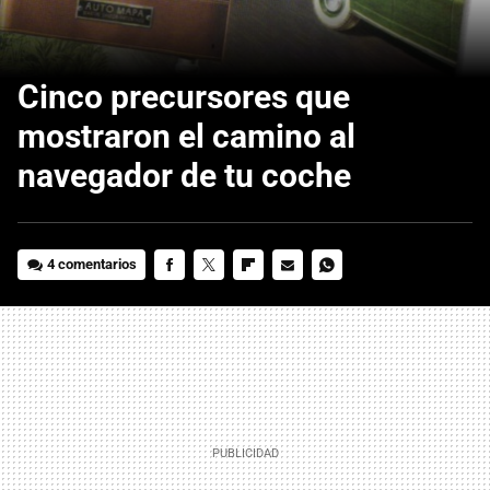
Cinco precursores que
mostraron el camino al
navegador de tu coche
4 comentarios
FACEBOOK
TWITTER
FLIPBOARD
E-
WHATSAPP
MAIL