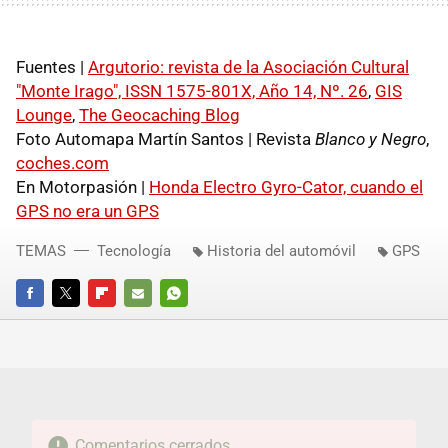
Fuentes |
Argutorio: revista de la Asociación Cultural
"Monte Irago", ISSN 1575-801X, Año 14, Nº. 26
,
GIS
Lounge
,
The Geocaching Blog
Foto Automapa Martín Santos | Revista
Blanco y Negro
,
coches.com
En Motorpasión |
Honda Electro Gyro-Cator, cuando el
GPS no era un GPS
TEMAS
Tecnología
Historia del automóvil
GPS
FACEBOOK
TWITTER
FLIPBOARD
E-
WHATSAPP
MAIL
Comentarios cerrados