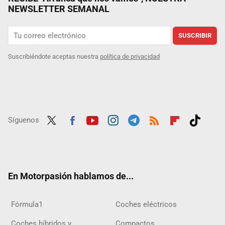
NEWSLETTER SEMANAL
SUSCRIBIR
Suscribiéndote aceptas nuestra
política de privacidad
Síguenos
Twit
Fac
Yout
Inst
Tele
RSS
Flip
Tikt
ter
ebo
ube
agra
gra
boar
ok
ok
m
m
d
En Motorpasión hablamos de...
Fórmula1
Coches eléctricos
Coches híbridos y
Compactos