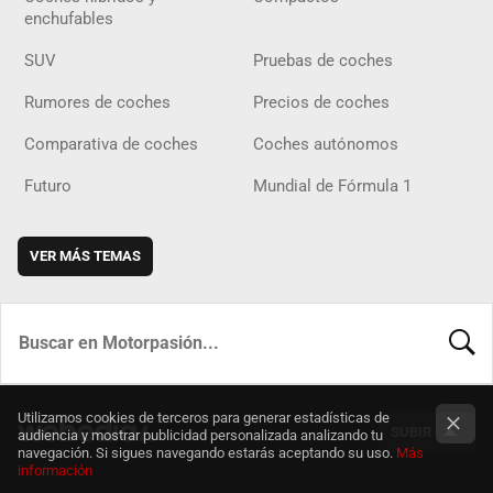
enchufables
SUV
Pruebas de coches
Rumores de coches
Precios de coches
Comparativa de coches
Coches autónomos
Futuro
Mundial de Fórmula 1
VER MÁS TEMAS
BUSCA
Utilizamos cookies de terceros para generar estadísticas de
SUBIR
audiencia y mostrar publicidad personalizada analizando tu
navegación. Si sigues navegando estarás aceptando su uso.
Más
información