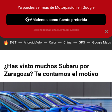
Ya puedes ver más de Motorpasion en Google
PRUEBAS
COCHES ELÉCTRICOS
OBSERVATORIO
F1
Añádenos como fuente preferida
Solo necesitas una cuenta de Google
×
HOY SE HABLA DE
DGT
Android Auto
Calor
China
GPS
Google Maps
¿Has visto muchos Subaru por
Zaragoza? Te contamos el motivo