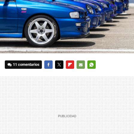
11 comentarios
FACEBOOK
TWITTER
FLIPBOARD
E-
WHATSAPP
MAIL