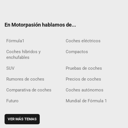
Twit
Fac
Yout
Inst
Tele
RSS
Flip
Tikt
ter
ebo
ube
agra
gra
boar
ok
ok
m
m
d
En Motorpasión hablamos de...
Fórmula1
Coches eléctricos
Coches híbridos y
Compactos
enchufables
SUV
Pruebas de coches
Rumores de coches
Precios de coches
Comparativa de coches
Coches autónomos
Futuro
Mundial de Fórmula 1
VER MÁS TEMAS