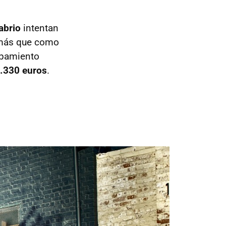
abrio
intentan
 más que como
pamiento
1.330 euros
.