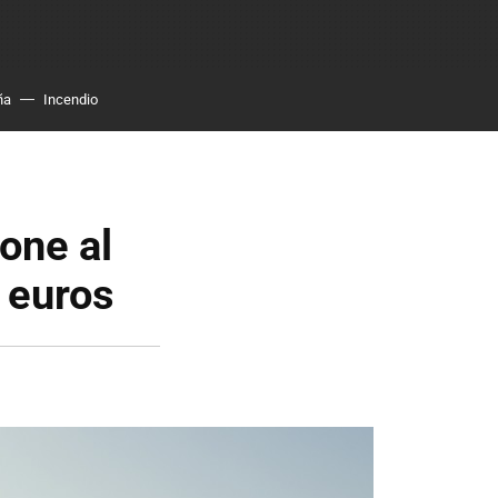
ña
Incendio
one al
 euros