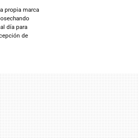
la propia marca
 cosechando
al día para
rcepción de