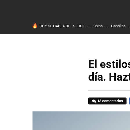
HOY SE HABLA DE
DGT
China
Gasolina
El estil
día. Haz
13 comentarios