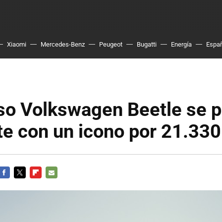
Xiaomi
Mercedes-Benz
Peugeot
Bugatti
Energía
Espa
oso Volkswagen Beetle se p
te con un icono por 21.330
FACEBOOK
TWITTER
FLIPBOARD
E-
MAIL