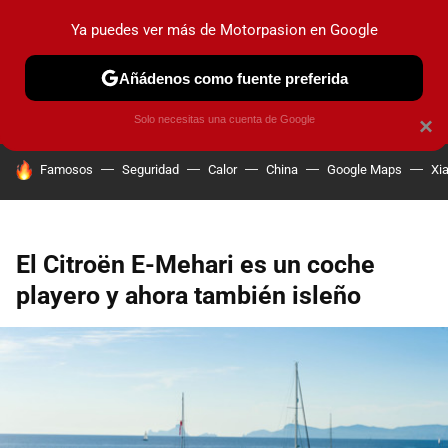
Ya puedes ver más de Motorpasion en Google
PRUEBAS
COCHES ELÉCTRICOS
OBSERVATORIO
F1
Añádenos como fuente preferida
Solo necesitas una cuenta de Google
×
HOY SE HABLA DE
Famosos
Seguridad
Calor
China
Google Maps
Xi
El Citroën E-Mehari es un coche
playero y ahora también isleño