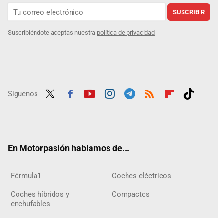
SUSCRIBIR
Suscribiéndote aceptas nuestra
política de privacidad
Síguenos
Twit
Fac
Yout
Inst
Tele
RSS
Flip
Tikt
ter
ebo
ube
agra
gra
boar
ok
ok
m
m
d
En Motorpasión hablamos de...
Fórmula1
Coches eléctricos
Coches híbridos y
Compactos
enchufables