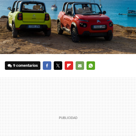
9 comentarios
FACEBOOK
TWITTER
FLIPBOARD
E-
WHATSAPP
MAIL