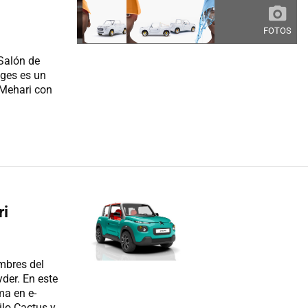
FOTOS
 Salón de
èges es un
-Mehari con
l
ri
ombres del
der. En este
ma en e-
ilo Cactus y