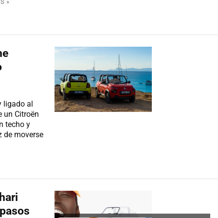
S »
he
o
 ligado al
e un Citroën
n techo y
z de moverse
hari
 pasos