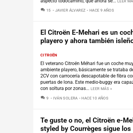
aspecto todocamino, que ahora se...
LEER MÁ
COMENTARIOS
15
JAVIER ÁLVAREZ
HACE 9 AÑOS
El Citroën E-Mehari es un coc
playero y ahora también isleñ
CITROËN
El veterano Citroën Méhari fue un coche muy
ambiente playero, básicamente se trataba d
2CV con carrocería descapotable de fibra co
puertas de lona. Este medio-buggy era capa
con soltura por zonas...
LEER MÁS »
COMENTARIOS
9
IVÁN SOLERA
HACE 10 AÑOS
Te guste o no, el Citroën e-Me
styled by Courrèges sigue los