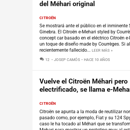
del Méhari original
CITROËN
Se mostrará ante el público en el inminente
Ginebra. El Citroën e-Mehari styled by Courr
concept car basado en el eléctrico Citroën e
un toque de diseño made by Courrèges. Si a
recientemente fallecido...
LEER MÁS »
COMENTARIOS
12
JOSEP CAMÓS
HACE 10 AÑOS
Vuelve el Citroën Méhari pero
electrificado, se llama e-Meha
CITROËN
Citroën se apunta a la moda de reutilizar n
pasado como, por ejemplo, Fiat y su 124 Spy
caso le ha tocado al Méhari que se transfor
Mehari para mostrar un prototipo muy al est