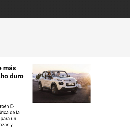
e más
cho duro
roën E-
ica de la
 para un
lazas y