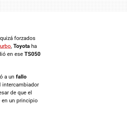
 quizá forzados
turbo
,
Toyota
ha
dió en ese
TS050
ió a un
fallo
l intercambiador
esar de que el
 en un principio