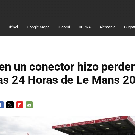
Diésel
Google Maps
Xiaomi
CUPRA
Alemania
Bugatt
 en un conector hizo perder
las 24 Horas de Le Mans 2
ACEBOOK
TWITTER
FLIPBOARD
E-
MAIL