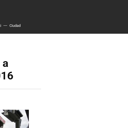
i
Ciudad
 a
016