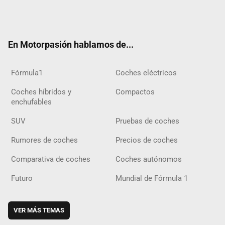
Twit
Fac
Yout
Inst
Tele
RSS
Flip
Tikt
ter
ebo
ube
agra
gra
boar
ok
ok
m
m
d
En Motorpasión hablamos de...
Fórmula1
Coches eléctricos
Coches híbridos y
Compactos
enchufables
SUV
Pruebas de coches
Rumores de coches
Precios de coches
Comparativa de coches
Coches autónomos
Futuro
Mundial de Fórmula 1
VER MÁS TEMAS