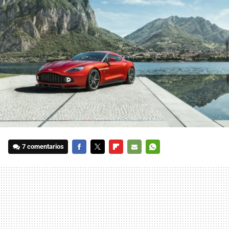
7 comentarios
FACEBOOK
TWITTER
FLIPBOARD
E-
WHATSAPP
MAIL