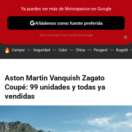
Ya puedes ver más de Motorpasion en Google
PRUEBAS
COCHES ELÉCTRICOS
OBSERVATORIO
F1
Añádenos como fuente preferida
Solo necesitas una cuenta de Google
×
HOY SE HABLA DE
Camper
Seguridad
Calor
China
Peugeot
Bugatti
Aston Martin Vanquish Zagato
Coupé: 99 unidades y todas ya
vendidas